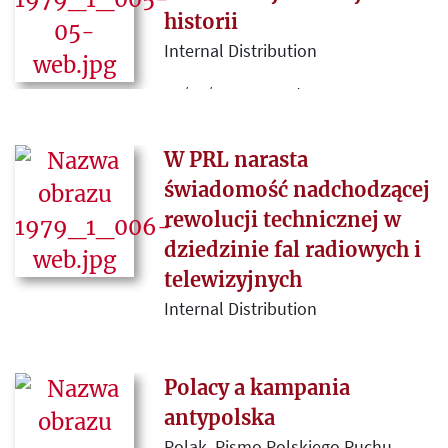
historii
Internal Distribution
13/01/1979 sygnatura:
1979_1_005_B
W PRL narasta
świadomość nadchodzącej
rewolucji technicznej w
dziedzinie fal radiowych i
telewizyjnych
Internal Distribution
13/01/1979 sygnatura: 1979_1_006
Polacy a kampania
antypolska
Polak. Pismo Polskiego Ruchu