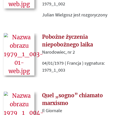
1979_1_002
Julian Wielgosz jest rozgoryczony
odmową opublikowania jego listu
na łamach „Kultury”, w którym
pragnął skrytykować „nieskażony
Pobożne życzenia
patriotyzm A. Chileckiego, który
niepobożnego laika
pozwala Żydom atakować nas na
Narodowiec, nr 2
każdym kroku, a odmawia stronie
04/01/1979 ( Francja ) sygnatura:
polskiej jakiejkolwiek efektywnej
1979_1_003
obrony”.
To „pełny bałamuctw (…) głos
ateisty i marksisty”, który „poucza
Kościół u progu nowego
Quel „sogno” chiamato
pontyfikatu Jana Pawła II, jakie
marxismo
powinny być zadania
Il Giornale