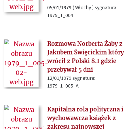
chrześcijaństwa” – publicysta
05/01/1979 ( Włochy ) sygnatura:
„Narodowca” recenzuje artykuł
1979_1_004
Leszka Kołakowskiego „Pomyślne
proroctwa i pobożne życzenia laika
na progu nowego pontyfikatu w
Gustav Herling-Grudziński omawia
wiecznej sprawie praw cesarskich i
Rozmowa Norberta Żaby z
trzeci tom pracy Leszka
boskich” opublikowany w
Kołakowskiego „Główne nurty
Jakubem Święcickim który
grudniowym numerze „Kultury”
marksizmu” (Paryż 1978 Instytut
wrócił z Polski 8.1 gdzie
(1978).
Literacki) i wydane po rosyjsku
przebywał 5 dni
„Opowiadania kołymskie”
12/01/1979 sygnatura:
Warłama Szałamowa (London
1979_1_005_A
1978 Overseas Publications
Interchange).
Kapitalna rola polityczna i
wychowawcza książek z
zakresu najnowszej