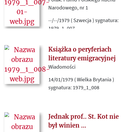
Narodowego, nr 1
--/--/1979 ( Szwecja ) sygnatura:
1979_1_007
Pismo antysemickie (12 stron).
Artykuł redakcyjny wzywa m. in. do
Książka o peryferiach
„demaskowania i publicznego
literatury emigracyjnej
piętnowania „każdego Żyda i
Wiadomości
każdego Żydopolaka ukazującego
14/01/1979 ( Wielka Brytania )
Polaków w świetle negatywnym”,
sygnatura: 1979_1_008
ostrzega przez emigrantami z 68
roku, którzy opanowują polską
Recenzja „Szkiców o literaturze
prasę („ Zarząd Kultury w Paryżu
emigracyjnej” (Paryż 1978 Instytut
obsadzony jest przez element z
Literacki) Marii Danilewicz-
Jednak prof.. St. Kot nie
tego okresu”), a londyński
Zielińskiej.
był winien …
„Tydzień Polski” i „Kultura"