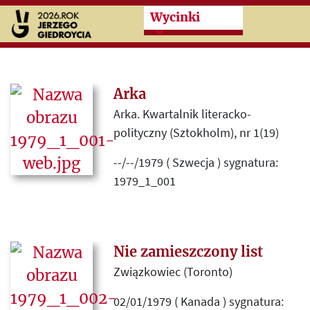
Przeskocz do treści zasad
Wycinki
Arka
Arka. Kwartalnik literacko-
polityczny (Sztokholm), nr 1(19)
--/--/1979 ( Szwecja ) sygnatura:
1979_1_001
Autor listu do „Kultury”, liczący na
ogłoszenie go drukiem, ujawnia
niezadowolenie z powodu
Nie zamieszczony list
„poziomu otrzymanej
Związkowiec (Toronto)
odpowiedzi”.
02/01/1979 ( Kanada ) sygnatura: