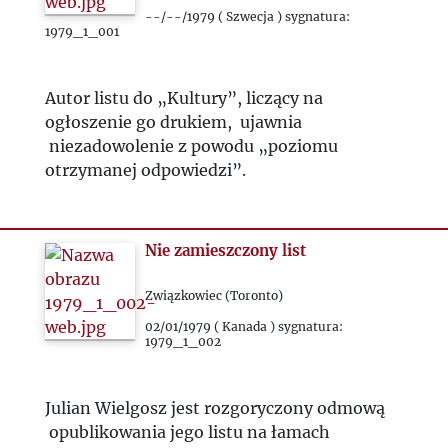
1983
--/--/1979 ( Szwecja ) sygnatura:
1979_1_001
1984
Autor listu do „Kultury”, liczący na
1985
ogłoszenie go drukiem, ujawnia
niezadowolenie z powodu „poziomu
1986
otrzymanej odpowiedzi”.
1987
Nie zamieszczony list
1988
Związkowiec (Toronto)
02/01/1979 ( Kanada ) sygnatura:
1989
1979_1_002
1990
Julian Wielgosz jest rozgoryczony odmową
opublikowania jego listu na łamach