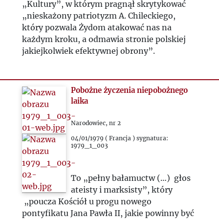
1991
„Kultury”, w którym pragnął skrytykować
„nieskażony patriotyzm A. Chileckiego,
1992
który pozwala Żydom atakować nas na
każdym kroku, a odmawia stronie polskiej
jakiejkolwiek efektywnej obrony”.
1993
2000
Pobożne życzenia niepobożnego
laika
2020
Narodowiec, nr 2
2021
04/01/1979 ( Francja ) sygnatura:
1979_1_003
2022
To „pełny bałamuctw (…) głos
2023
ateisty i marksisty”, który
„poucza Kościół u progu nowego
2024
pontyfikatu Jana Pawła II, jakie powinny być