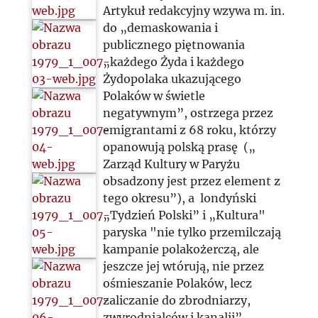
Artykuł redakcyjny wzywa m. in.
do „demaskowania i
publicznego piętnowania
„każdego Żyda i każdego
Żydopolaka ukazującego
Polaków w świetle
negatywnym”, ostrzega przez
emigrantami z 68 roku, którzy
opanowują polską prasę („
Zarząd Kultury w Paryżu
obsadzony jest przez element z
tego okresu”), a londyński
„Tydzień Polski” i „Kultura"
paryska "nie tylko przemilczają
kampanie polakożerczą, ale
jeszcze jej wtórują, nie przez
ośmieszanie Polaków, lecz
zaliczanie do zbrodniarzy,
zwyrodnialców i kanalii”.