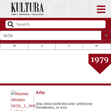
1975
1976
1977
Wybierz rok wydania
1978
1979
1980
1981
Arka
1982
Arka. Kwartalnik literacko-polityczny
(Sztokholm), nr 1(19)