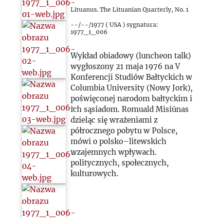
Lituanus. The Lituanian Quarterly, No. 1
--/--/1977 ( USA ) sygnatura:
1977_1_006
Wykład obiadowy (luncheon talk)
wygłoszony 21 maja 1976 na V
Konferencji Studiów Bałtyckich w
Columbia University (Nowy Jork),
poświęconej narodom bałtyckim i
ich sąsiadom. Romuald Misiūnas
dzieląc się wrażeniami z
półrocznego pobytu w Polsce,
mówi o polsko–litewskich
wzajemnych wpływach.
politycznych, społecznych,
kulturowych.