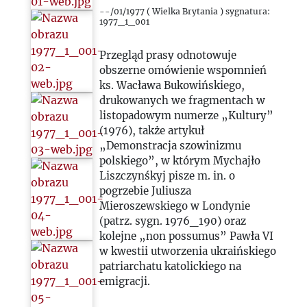
1981
--/01/1977 ( Wielka Brytania ) sygnatura:
1977_1_001
1982
Przegląd prasy odnotowuje
obszerne omówienie wspomnień
1983
ks. Wacława Bukowińskiego,
drukowanych we fragmentach w
1984
listopadowym numerze „Kultury”
(1976), także artykuł
„Demonstracja szowinizmu
1985
polskiego”, w którym Mychajło
Liszczynśkyj pisze m. in. o
1986
pogrzebie Juliusza
Mieroszewskiego w Londynie
(patrz. sygn. 1976_190) oraz
1987
kolejne „non possumus” Pawła VI
w kwestii utworzenia ukraińskiego
1988
patriarchatu katolickiego na
emigracji.