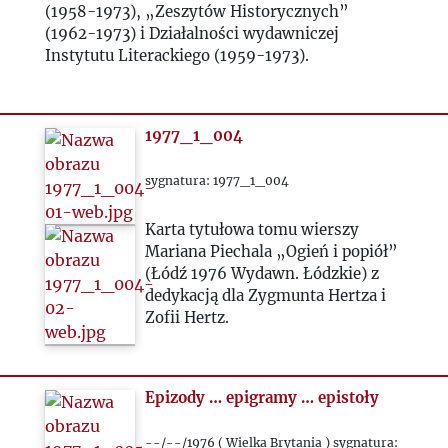
(1958-1973), „Zeszytów Historycznych”
(1962-1973) i Działalności wydawniczej
Instytutu Literackiego (1959-1973).
1977_1_004
sygnatura: 1977_1_004
Karta tytułowa tomu wierszy
Mariana Piechala „Ogień i popiół”
(Łódź 1976 Wydawn. Łódzkie) z
dedykacją dla Zygmunta Hertza i
Zofii Hertz.
Epizody … epigramy … epistoły
--/--/1976 ( Wielka Brytania ) sygnatura: