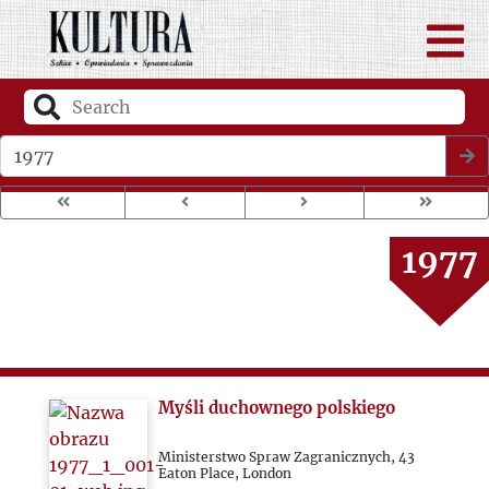
1973
1974
1975
Wybierz rok wydania
1976
1977
1978
1979
Myśli duchownego polskiego
1980
Ministerstwo Spraw Zagranicznych, 43
Eaton Place, London