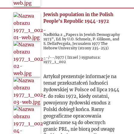
1989
Jewish population in the Polish
1990
People’s Republic 1944-1972
1991
Nadbitka z „Papers in Jewish Demography
1973”, Ed. by U.O. Schmelz, P. Glikson, and
S. DellaPergola, Jerusalem 1977 The
1992
Hebrew University (strony 235-253)
--/--/1977 ( Izrael ) sygnatura:
1977_1_002
1993
Artykuł prezentuje informacje na
2000
temat przekształceń ludności
żydowskiej w Polsce od lipca 1944
r. do roku 1972, kiedy ostatni,
2020
powojenny żydowski exodus z
Polski dobiegł końca. Ramy
2021
geograficzne opracowania
ograniczone są do obecnych
granic PRL, nie biorą pod uwagę
2022