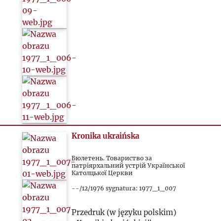
Kronika ukraińska
Бюлетень. Товариство за
патріярхальний устрій Української
Католцької Церкви
--/12/1976 sygnatura: 1977_1_007
Przedruk (w języku polskim)