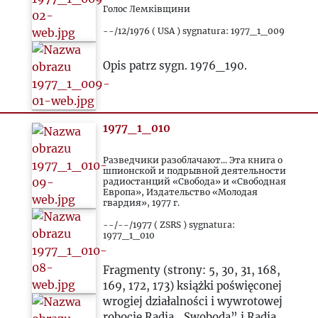
Голос Лемківщини
--/12/1976 ( USA ) sygnatura: 1977_1_009
Opis patrz sygn. 1976_190.
1977_1_010
Разведчики разоблачают... Эта книга о
шпионской и подрывной деятельности
радиостанций «Свобода» и «Свободная
Европа», Издательство «Молодая
гвардия», 1977 г.
--/--/1977 ( ZSRS ) sygnatura:
1977_1_010
Fragmenty (strony: 5, 30, 31, 168,
169, 172, 173) książki poświęconej
wrogiej działalności i wywrotowej
robocie Radia „Swoboda” i Radia