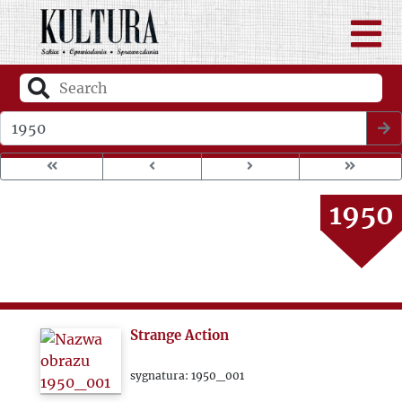
1946
1947
1948
Wybierz rok wydania
1949
1950
1951
1952
Strange Action
1953
sygnatura: 1950_001