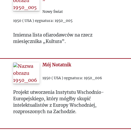
1971
Nowy Świat
1950 ( USA ) sygnatura: 1950_005
1972
Imienna lista ofiarodawców na rzecz
miesięcznika „Kultura”.
1973
1974
Mój Notatnik
1975
1950 ( USA ) sygnatura: 1950_006
Projekt utworzenia Instytutu Wschodnio-
1976
Europejskiego, który mógłby skupić
intelektualistów z Europy Wschodniej,
1977
rozproszonych na Zachodzie.
1978