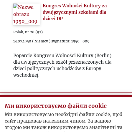
Kongres Wolności Kultury za
1987
dwujęzycznymi szkołami dla
dzieci DP
1988
Polak, nr 28 (92)
1989
13.07.1950 ( Niemcy ) sygnatura: 1950_009
Poparcie Kongresu Wolności Kultury (Berlin)
1990
dla dwujęzycznych szkół przeznaczonych dla
dzieci politycznych uchodźców z Europy
1991
wschodniej.
1992
Pacyfikacja polskiego komunizmu
1993
Ми використовуємо файли cookie
Informacja Prasowa
Ми використовуємо необхідні файли cookie, щоб
2000
сайт працював належним чином. За вашою
1950 sygnatura: 1950_010
згодою ми також використовуємо аналітичні та