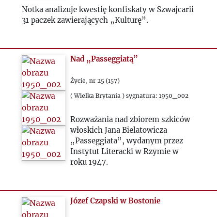
1954
Notka analizuje kwestię konfiskaty w Szwajcarii
31 paczek zawierających „Kulturę”.
1955
1956
Nad „Passeggiatą”
1957
Życie, nr 25 (157)
( Wielka Brytania ) sygnatura: 1950_002
1958
Rozważania nad zbiorem szkiców
włoskich Jana Bielatowicza
1959
„Passeggiata”, wydanym przez
Instytut Literacki w Rzymie w
1960
roku 1947.
1961
Józef Czapski w Bostonie