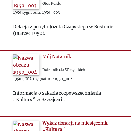
1962
Głos Polski
1950 sygnatura: 1950_003
1963
Relacja z pobytu Józefa Czapskiego w Bostonie
1964
(marzec 1950).
1965
Mój Notatnik
1966
Dziennik dla Wszystkich
1967
1950 ( USA ) sygnatura: 1950_004
Informacja o zakazie rozpowszechniania
1968
„Kultury” w Szwajcarii.
1969
Wykaz donacji na miesięcznik
1970
„Kultura”