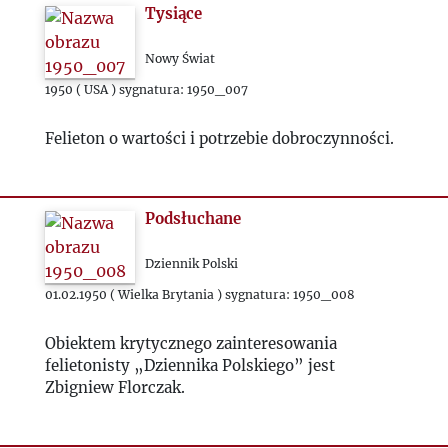
Tysiące
1979
Nowy Świat
1980
1950 ( USA ) sygnatura: 1950_007
Felieton o wartości i potrzebie dobroczynności.
1981
1982
Podsłuchane
1983
Dziennik Polski
01.02.1950 ( Wielka Brytania ) sygnatura: 1950_008
1984
Obiektem krytycznego zainteresowania
1985
felietonisty „Dziennika Polskiego” jest
Zbigniew Florczak.
1986