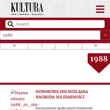
1984
1985
1986
Wybierz rok wydania
1987
1988
1989
1990
HONOROWA DOLNOŚLĄSKA
1991
NAGRODA SOLIDARNOŚCI
Porozumienie Społecznych Komitetów