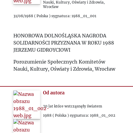
1992
Nauki, Kultury, Oświaty i Zdrowia,
Wrocław
31/08/1988 ( Polska ) sygnatura: 1988_01_001
1993
2000
HONOROWA DOLNOŚLĄSKA NAGRODA
SOLIDARNOŚCI PRZYZNANA W ROKU 1988
2020
JERZEMU GIDROYCIOWI
Porozumienie Społecznych Komitetów
2021
Nauki, Kultury, Oświaty i Zdrowia, Wrocław
2022
Od autora
2023
70 lat które wstrząsnęły światem
2024
1988 ( Polska ) sygnatura: 1988_01_002