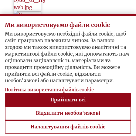
Ми використовуємо файли cookie
Ми використовуємо необхідні файли cookie, щоб
сайт працював належним чином. За вашою
згодою ми також використовуємо аналітичні та
маркетингові файли cookie, які допомагають нам
оцінювати зацікавленість матеріалами та
провадити промоційну діяльність. Ви можете
прийняти всі файли cookie, відхилити
необов'язкові або налаштувати параметри.
Політика використання файлів cookie
Прийняти всі
1
2
3
…
43
Відхилити необов'язкові
Налаштування файлів cookie
Налаштування файлів cookie