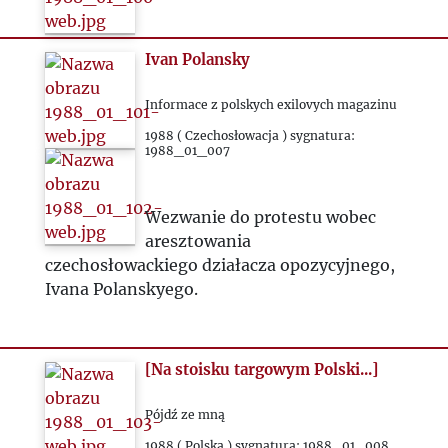
Ivan Polansky
Informace z polskych exilovych magazinu
1988 ( Czechosłowacja ) sygnatura:
1988_01_007
Wezwanie do protestu wobec
aresztowania
czechosłowackiego działacza opozycyjnego,
Ivana Polanskyego.
[Na stoisku targowym Polski...]
Pójdź ze mną
1988 ( Polska ) sygnatura: 1988_01_008