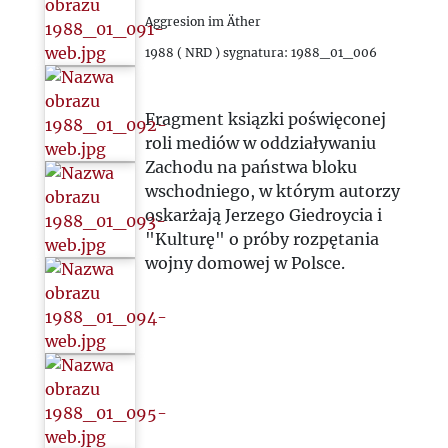
Aggresion im Äther
1988 ( NRD ) sygnatura: 1988_01_006
Fragment ksiązki poświęconej
roli mediów w oddziaływaniu
Zachodu na państwa bloku
wschodniego, w którym autorzy
oskarżają Jerzego Giedroycia i
"Kulturę" o próby rozpętania
wojny domowej w Polsce.