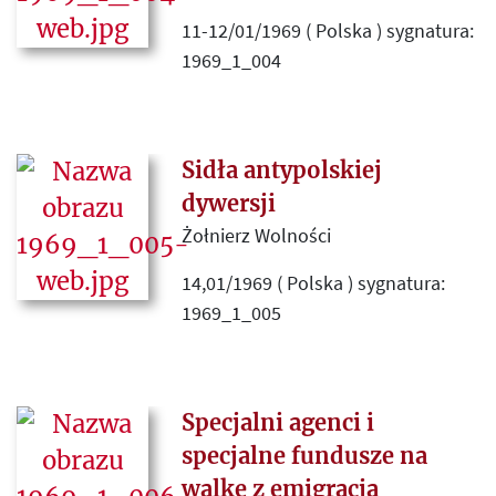
11-12/01/1969 ( Polska ) sygnatura:
1969_1_004
Omówienie „antyradzieckiego
oblicza rewizjonizmu” obecnego w
artykule Juliusza Mieroszewskiego
Sidła antypolskiej
„Malaria”, opublikowanym w
dywersji
„Kulturze” nr 121 (255).
Żołnierz Wolności
14,01/1969 ( Polska ) sygnatura:
1969_1_005
Doniesienia z frontu wojny
psychologicznej demaskujące
dywersyjny charakter polskich
Specjalni agenci i
organizacji emigracyjnych,
specjalne fundusze na
wspierających antysocjalistyczne
walkę z emigracją