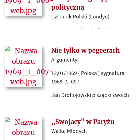
postawy i poglądy „przedstawicieli
polityczną
niektórych grup społecznych” w
Dziennik Polski (Londyn)
kraju.
14,01/1969 ( Wielka Brytania )
sygnatura: 1969_1_006
Nie tylko w pegeerach
Informacja „z wiarygodnego źródła
Argumenty
krajowego” o decyzjach władz PRL,
zmierzających do bardziej
12,01/1969 ( Polska ) sygnatura:
skutecznej walki z emigracją
1969_1_007
polityczną.
Jan Drohojowski pisząc o swoich
krajowych spotkaniach autorskich
przywołuje m. in. książkę Leona
Mitkiewicza „Z gen Sikorskim na
„Swojacy” w Paryżu
obczyźnie” (Paryż 1968 Instytut
Walka Młodych
Literacki), nie wymieniając