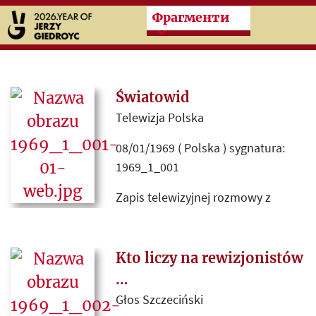
Przeskocz do treści zasad
Фрагменти
Światowid
Telewizja Polska
08/01/1969 ( Polska ) sygnatura:
1969_1_001
Zapis telewizyjnej rozmowy z
Witoldem Fillerem o jego książce
„Teorie i praktyki paryskiej Kultury”,
wydanej w roku 1969 przez
Kto liczy na rewizjonistów
Wydawnictwo Ministerstwa Obrony
…
Narodowej.
Głos Szczeciński