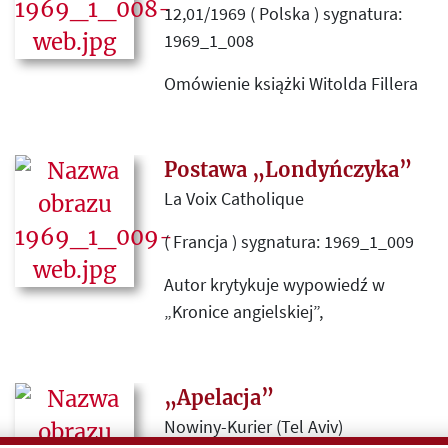
12,01/1969 ( Polska ) sygnatura:
jednakże wydawcy.
1969_1_008
Omówienie książki Witolda Fillera
„Teorie i praktyki paryskiej Kultury”
(Warszawa 1968 Wydawnictwo
MON), o „antypolskiej
Postawa „Londyńczyka”
propagandzie grupy z Maisons-
La Voix Catholique
Laffitte”.
( Francja ) sygnatura: 1969_1_009
Autor krytykuje wypowiedź w
„Kronice angielskiej”,
opublikowanej w „Kulturze” nr 1-2
(243-244), w której Londyńczyk
odnosząc się do Listu pasterskiego
„Apelacja”
biskupów polskich, wydanego
Nowiny-Kurier (Tel Aviv)
15.09.1969 roku, uznaje, że użyte w