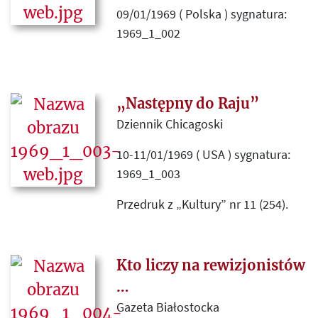
09/01/1969 ( Polska ) sygnatura:
1969_1_002
Omówienie „antyradzieckiego
oblicza rewizjonizmu” obecnego w
artykule Juliusza Mieroszewskiego
„Następny do Raju”
„Malaria”, opublikowanym w
Dziennik Chicagoski
„Kulturze” nr 121 (255).
10-11/01/1969 ( USA ) sygnatura:
1969_1_003
Przedruk z „Kultury” nr 11 (254).
Kto liczy na rewizjonistów
…
Gazeta Białostocka