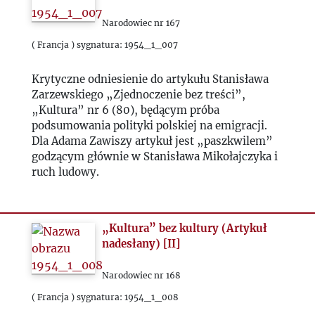
1991
Narodowiec nr 167
( Francja ) sygnatura: 1954_1_007
1992
Krytyczne odniesienie do artykułu Stanisława
Zarzewskiego „Zjednoczenie bez treści”,
1993
„Kultura” nr 6 (80), będącym próba
podsumowania polityki polskiej na emigracji.
2000
Dla Adama Zawiszy artykuł jest „paszkwilem”
godzącym głównie w Stanisława Mikołajczyka i
ruch ludowy.
2020
2021
„Kultura” bez kultury (Artykuł
nadesłany) [II]
2022
Narodowiec nr 168
2023
( Francja ) sygnatura: 1954_1_008