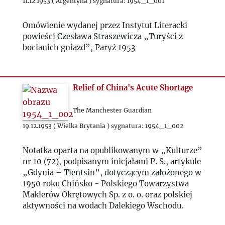
1958
11.12.1953 ( Argentyna ) sygnatura: 1954_1_001
Omówienie wydanej przez Instytut Literacki
1959
powieści Czesława Straszewicza „Turyści z
bocianich gniazd”, Paryż 1953
1960
1961
Relief of China's Acute Shortage
The Manchester Guardian
1962
19.12.1953 ( Wielka Brytania ) sygnatura: 1954_1_002
1963
Notatka oparta na opublikowanym w „Kulturze”
nr 10 (72), podpisanym inicjałami P. S., artykule
1964
„Gdynia – Tientsin”, dotyczącym założonego w
1950 roku Chińsko - Polskiego Towarzystwa
1965
Maklerów Okrętowych Sp. z o. o. oraz polskiej
aktywności na wodach Dalekiego Wschodu.