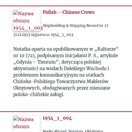
1966
Polish – Chinese Crews
1967
Shipbuilding & Shipping Record nr 27
1968
31.12.1953 sygnatura: 1954_1_003
1969
Notatka oparta na opublikowanym w „Kulturze”
nr 10 (72), podpisanym inicjałami P. S., artykule
„Gdynia – Tientsin”, dotycząca polskiej
1970
aktywności na wodach Dalekiego Wschodu i
problemom komunikacyjnym na statkach
1971
Chińsko-Polskiego Towarzystwa Maklerów
Okrętowych, obsługiwanych przez mieszane
polsko-chińskie załogi.
1972
1973
1954_1_004
1974
Books Abroad, Norman, Oklahoma