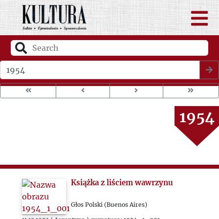
1950
1951
1952
Wybierz rok wydania
1953
1954
1955
1956
Książka z liściem wawrzynu
1957
Głos Polski (Buenos Aires)