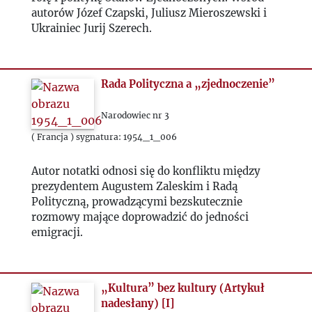
autorów Józef Czapski, Juliusz Mieroszewski i
1983
Ukrainiec Jurij Szerech.
1984
Rada Polityczna a „zjednoczenie”
1985
Narodowiec nr 3
1986
( Francja ) sygnatura: 1954_1_006
Autor notatki odnosi się do konfliktu między
1987
prezydentem Augustem Zaleskim i Radą
Polityczną, prowadzącymi bezskutecznie
1988
rozmowy mające doprowadzić do jedności
emigracji.
1989
„Kultura” bez kultury (Artykuł
1990
nadesłany) [I]