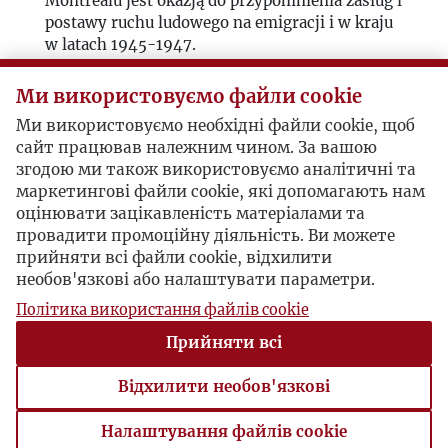
Montrealu jest okazją do przypomnienia zasług i
postawy ruchu ludowego na emigracji i w kraju
w latach 1945-1947.
Ми використовуємо файли cookie
Reviews
Ми використовуємо необхідні файли cookie, щоб
сайт працював належним чином. За вашою
згодою ми також використовуємо аналітичні та
sygnatura: 1954_1_010
маркетингові файли cookie, які допомагають нам
оцінювати зацікавленість матеріалами та
Fragment nieopisanej bibliografii obejmującej
провадити промоційну діяльність. Ви можете
m. in. pozycje polskich autorów oraz
прийняти всі файли cookie, відхилити
opublikowany w „Kulturze” nr 5 (67) artykuł:
необов'язкові або налаштувати параметри.
José Ferrater Mora „Dwa znakomite dzieła”.
Політика використання файлів cookie
Прийняти всі
1
2
3
…
28
Відхилити необов'язкові
Налаштування файлів cookie