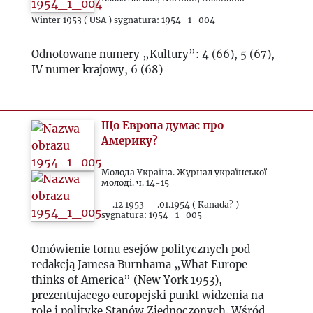
Winter 1953 ( USA ) sygnatura: 1954_1_004
1975
Odnotowane numery „Kultury”: 4 (66), 5 (67),
1976
IV numer krajowy, 6 (68)
1977
Що Европа думає про
Америку?
1978
Молода Україна. Журнал української
1979
молоді. ч. 14-15
--.12 1953 --.01.1954 ( Kanada? )
sygnatura: 1954_1_005
1980
Omówienie tomu esejów politycznych pod
1981
redakcją Jamesa Burnhama „What Europe
thinks of America” (New York 1953),
prezentujacego europejski punkt widzenia na
1982
rolę i politykę Stanów Zjednoczonych. Wśród