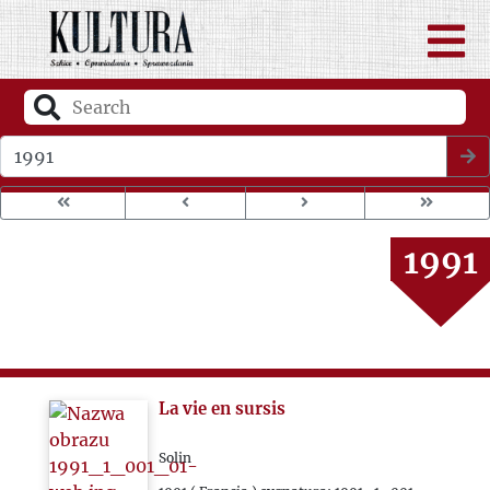
1987
1988
1989
Wybierz rok wydania
1990
1991
1992
1993
La vie en sursis
2000
Solin