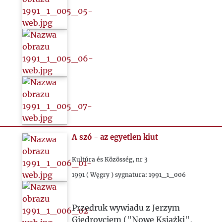
A szó - az egyetlen kiut
Kultúra és Közösség, nr 3
1991 ( Węgry ) sygnatura: 1991_1_006
Przedruk wywiadu z Jerzym
Giedroyciem ("Nowe Książki",