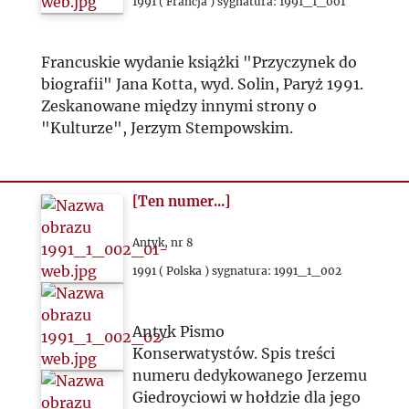
2020
1991 ( Francja ) sygnatura: 1991_1_001
2021
Francuskie wydanie książki "Przyczynek do
biografii" Jana Kotta, wyd. Solin, Paryż 1991.
2022
Zeskanowane między innymi strony o
"Kulturze", Jerzym Stempowskim.
2023
[Ten numer...]
2024
Antyk, nr 8
2025
1991 ( Polska ) sygnatura: 1991_1_002
Antyk Pismo
Konserwatystów. Spis treści
numeru dedykowanego Jerzemu
Giedroyciowi w hołdzie dla jego