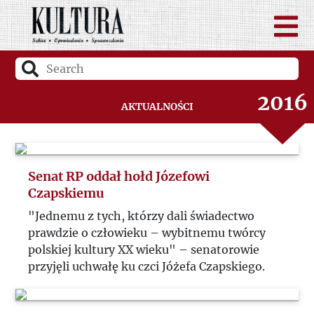
2018
2017
2016
Aktualności
2015
2014
Senat RP oddał hołd Józefowi
Czapskiemu
"Jednemu z tych, którzy dali świadectwo
prawdzie o człowieku – wybitnemu twórcy
polskiej kultury XX wieku" – senatorowie
przyjęli uchwałę ku czci Jóżefa Czapskiego.