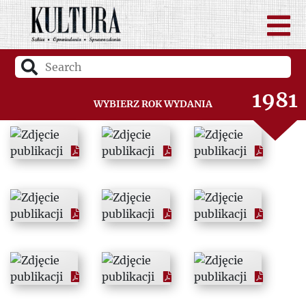
1979
1980
1981
Wybierz rok wydania
1982
1983
1984
1985
1986