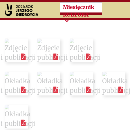
Przeskocz do treści zasad
Miesięcznik
KULTURA