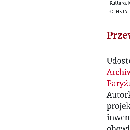
Kultura. 
U
© INSTYT
R
A
Prze
Z
A
C
H
Udost
Ó
Archi
D
Paryż
P
Autor
R
E
proje
T
inwen
E
obowi
K