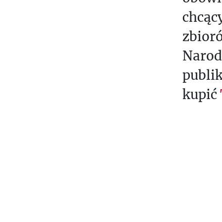
S
chcący
T
zbioró
Y
Narod
W
S
publi
C
kupić
H
Ó
D
S
P
O
Ł
E
C