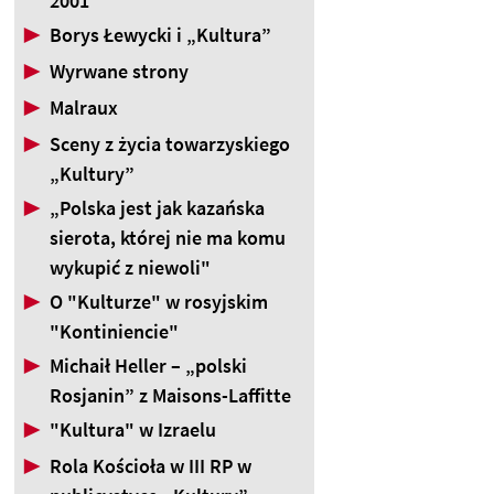
2001
▶
Borys Łewycki i „Kultura”
▶
Wyrwane strony
▶
Malraux
▶
Sceny z życia towarzyskiego
„Kultury”
▶
„Polska jest jak kazańska
sierota, której nie ma komu
wykupić z niewoli"
▶
O "Kulturze" w rosyjskim
"Kontiniencie"
▶
Michaił Heller – „polski
Rosjanin” z Maisons-Laffitte
▶
"Kultura" w Izraelu
▶
Rola Kościoła w III RP w