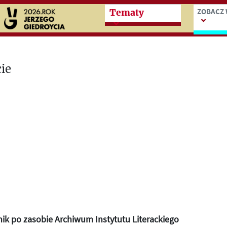
Przeskocz do treści zasad
Przesko
ZOBACZ 
Tematy
ik po zasobie Archiwum Instytutu Literackiego