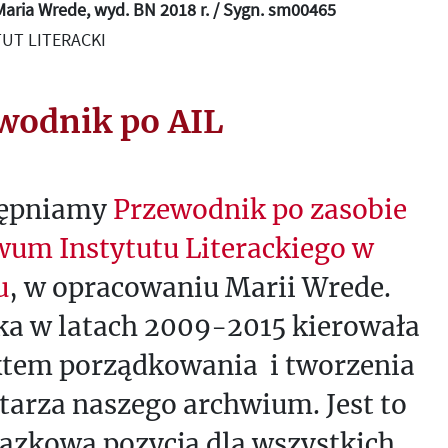
Maria Wrede, wyd. BN 2018 r. / Sygn. sm00465
UT LITERACKI
wodnik po AIL
ępniamy
Przewodnik po zasobie
wum Instytutu Literackiego w
u
, w opracowaniu Marii Wrede.
ka w latach 2009-2015 kierowała
ktem porządkowania i tworzenia
tarza naszego archwium. Jest to
ązkowa pozycja dla wszystkich,