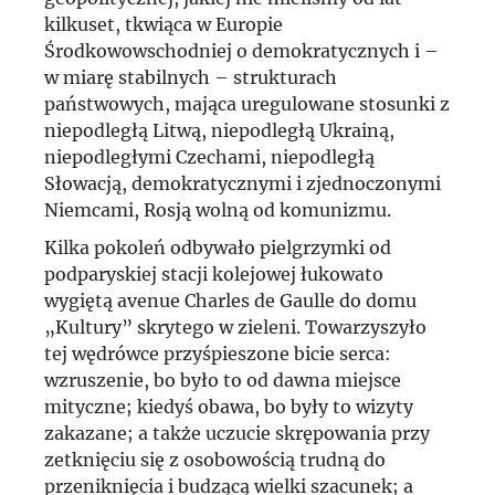
kilkuset, tkwiąca w Europie
Środkowowschodniej o demokratycznych i –
w miarę stabilnych – strukturach
państwowych, mająca uregulowane stosunki z
niepodległą Litwą, niepodległą Ukrainą,
niepodległymi Czechami, niepodległą
Słowacją, demokratycznymi i zjednoczonymi
Niemcami, Rosją wolną od komunizmu.
Kilka pokoleń odbywało pielgrzymki od
podparyskiej stacji kolejowej łukowato
wygiętą avenue Charles de Gaulle do domu
„Kultury” skrytego w zieleni. Towarzyszyło
tej wędrówce przyśpieszone bicie serca:
wzruszenie, bo było to od dawna miejsce
mityczne; kiedyś obawa, bo były to wizyty
zakazane; a także uczucie skrępowania przy
zetknięciu się z osobowością trudną do
przeniknięcia i budzącą wielki szacunek; a