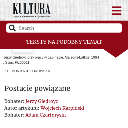
TEKSTY NA PODOBNY TEMAT
Zwycięstwo Giedroycia
Jerzy Giedroyc przy pracy w gabinecie. Maisons-Laffitte, 1994
/ Sygn. FIL00011
Wena do polityki...
FOT. MONIKA JEZIOROWSKA
Śladem Olgi Scherer: 1924–2001
Postacie powiązane
Borys Łewycki i „Kultura”
Wyrwane strony
Bohater:
Jerzy Giedroyc
Autor artykułu:
Wojciech Karpiński
Malraux
Bohater:
Adam Czartoryski
Sceny z życia towarzyskiego „Kultury”