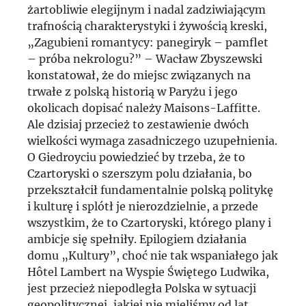
żartobliwie elegijnym i nadal zadziwiającym
trafnością charakterystyki i żywością kreski,
„Zagubieni romantycy: panegiryk – pamflet
– próba nekrologu?” – Wacław Zbyszewski
konstatował, że do miejsc związanych na
trwałe z polską historią w Paryżu i jego
okolicach dopisać należy Maisons-Laffitte.
Ale dzisiaj przecież to zestawienie dwóch
wielkości wymaga zasadniczego uzupełnienia.
O Giedroyciu powiedzieć by trzeba, że to
Czartoryski o szerszym polu działania, bo
przekształcił fundamentalnie polską politykę
i kulturę i splótł je nierozdzielnie, a przede
wszystkim, że to Czartoryski, którego plany i
ambicje się spełniły. Epilogiem działania
domu „Kultury”, choć nie tak wspaniałego jak
Hôtel Lambert na Wyspie Świętego Ludwika,
jest przecież niepodległa Polska w sytuacji
geopolitycznej, jakiej nie mieliśmy od lat