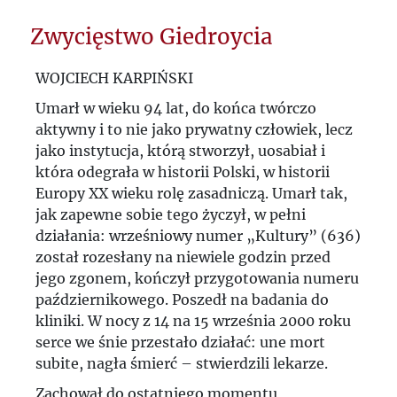
„Polska jest jak kazańska sierota, której
Zwycięstwo Giedroycia
nie ma komu wykupić z niewoli"
WOJCIECH KARPIŃSKI
O "Kulturze" w rosyjskim "Kontiniencie"
Umarł w wieku 94 lat, do końca twórczo
Michaił Heller – „polski Rosjanin” z
aktywny i to nie jako prywatny człowiek, lecz
jako instytucja, którą stworzył, uosabiał i
Maisons-Laffitte
która odegrała w historii Polski, w historii
Europy XX wieku rolę zasadniczą. Umarł tak,
"Kultura" w Izraelu
jak zapewne sobie tego życzył, w pełni
Rola Kościoła w III RP w publicystyce
działania: wrześniowy numer „Kultury” (636)
został rozesłany na niewiele godzin przed
,,Kultury”
jego zgonem, kończył przygotowania numeru
październikowego. Poszedł na badania do
Zmiany w Konstytucji PRL w publicystyce
kliniki. W nocy z 14 na 15 września 2000 roku
,,Kultury”
serce we śnie przestało działać: une mort
subite, nagła śmierć – stwierdzili lekarze.
Cenzura?
Zachował do ostatniego momentu