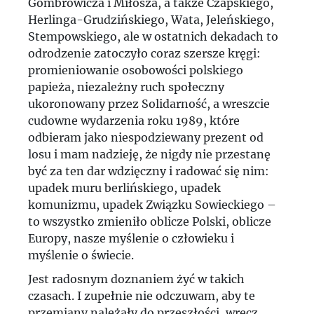
Gombrowicza i Miłosza, a także Czapskiego,
Herlinga-Grudzińskiego, Wata, Jeleńskiego,
Stempowskiego, ale w ostatnich dekadach to
odrodzenie zatoczyło coraz szersze kręgi:
promieniowanie osobowości polskiego
papieża, niezależny ruch społeczny
ukoronowany przez Solidarność, a wreszcie
cudowne wydarzenia roku 1989, które
odbieram jako niespodziewany prezent od
losu i mam nadzieję, że nigdy nie przestanę
być za ten dar wdzięczny i radować się nim:
upadek muru berlińskiego, upadek
komunizmu, upadek Związku Sowieckiego –
to wszystko zmieniło oblicze Polski, oblicze
Europy, nasze myślenie o człowieku i
myślenie o świecie.
Jest radosnym doznaniem żyć w takich
czasach. I zupełnie nie odczuwam, aby te
przemiany należały do przeszłości, wręcz