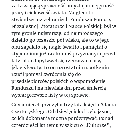
Przewodnik po AIL
zadziwiającą sprawność umysłu, umiejętność
pracy i ciekawość świata. Mogłem to
Zygmunt Mycielski w „Kulturze”
stwierdzać na zebraniach Funduszu Pomocy
Niezależnej Literaturze i Nauce Polskiej: był w
Przed przystankiem Niepodległość
tym gronie najstarszy, od najmłodszego
O reformę zakonu polskości
dzieliło go przeszło pół wieku, ale to w jego
oku zapalało się nagle światło i pamiętał o
stypendium już raz komuś przyznanym przed
laty, albo dopytywał się rzeczowo o losy
jakiejś kwoty; to on na ostatnim spotkaniu
rzucił pomysł zwrócenia się do
przedsiębiorców polskich o wspomożenie
Funduszu i na niewiele dni przed śmiercią
wysłał pierwsze listy w tej sprawie.
Gdy umierał, przeżył o trzy lata księcia Adama
Czartoryskiego. Od dziesięcioleci było jasne,
że ich dokonania można porównywać. Ponad
czterdzieści lat temu w szkicu o „Kulturze”,