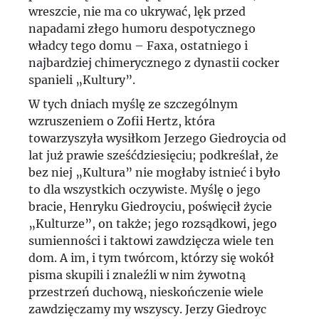
wreszcie, nie ma co ukrywać, lęk przed
napadami złego humoru despotycznego
władcy tego domu – Faxa, ostatniego i
najbardziej chimerycznego z dynastii cocker
spanieli „Kultury”.
W tych dniach myślę ze szczególnym
wzruszeniem o Zofii Hertz, która
towarzyszyła wysiłkom Jerzego Giedroycia od
lat już prawie sześćdziesięciu; podkreślał, że
bez niej „Kultura” nie mogłaby istnieć i było
to dla wszystkich oczywiste. Myślę o jego
bracie, Henryku Giedroyciu, poświęcił życie
„Kulturze”, on także; jego rozsądkowi, jego
sumienności i taktowi zawdzięcza wiele ten
dom. A im, i tym twórcom, którzy się wokół
pisma skupili i znaleźli w nim żywotną
przestrzeń duchową, nieskończenie wiele
zawdzięczamy my wszyscy. Jerzy Giedroyc