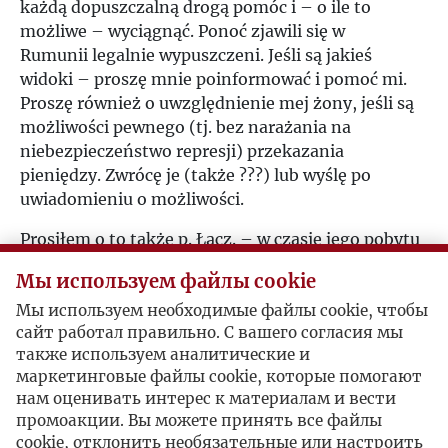
każdą dopuszczalną drogą pomóc i – o ile to
możliwe – wyciągnąć. Ponoć zjawili się w
Rumunii legalnie wypuszczeni. Jeśli są jakieś
widoki – proszę mnie poinformować i pomoć mi.
Proszę również o uwzględnienie mej żony, jeśli są
możliwości pewnego (tj. bez narażania na
niebezpieczeństwo represji) przekazania
pieniędzy. Zwrócę je (także ???) lub wyślę po
uwiadomieniu o możliwości.
Prosiłem o to także p. Łącz. – w czasie jego pobytu
we Fr. – i może Pan będzie łaskaw z nim się
Мы используем файлы cookie
porozumieć. Wiem, że pewne kwoty przekzauje
pani Dzu.(działająca w porozumieniu z p. A.) i jeśli
Мы используем необходимые файлы cookie, чтобы
сайт работал правильно. С вашего согласия мы
ta droga jest skuteczna – proszę o mej żonie
также используем аналитические и
pamiętać. Adres żony ma dostawca.
маркетинговые файлы cookie, которые помогают
Proszę się nie gniewać, że Pana obarczam – ale
нам оценивать интерес к материалам и вести
промоакции. Вы можете принять все файлы
jestem tu odcięty od Rumunii i jej stosunków.
cookie, отклонить необязательные или настроить