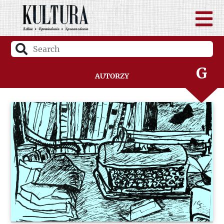
D
F
G
Autorzy
H
I
J
K
L