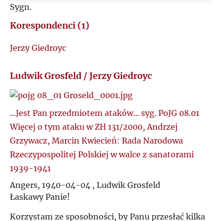
Sygn.
Ł
Korespondenci (1)
M
Jerzy Giedroyc
N
Ludwik Grosfeld / Jerzy Giedroyc
O
...Jest Pan przedmiotem ataków... syg. PoJG 08.01
P
Więcej o tym ataku w ZH 131/2000, Andrzej
Grzywacz, Marcin Kwiecień: Rada Narodowa
Q
Rzeczypospolitej Polskiej w walce z sanatorami
1939-1941
R
Angers, 1940-04-04 , Ludwik Grosfeld
Łaskawy Panie!
S
Korzystam ze sposobności, by Panu przesłać kilka