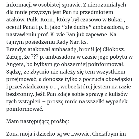
Ś
informacji w osobistej sprawie. Z nierozumiałych
dla mnie przyczyn jest Pan tu przedmiotem
ataków. Pułk Korn., który był czasowo w Bukar.,
T
ocenił Pana i p. Ł. jako ”złe duchy” ambasadora, o
nastawieniu prof. K. wie Pan już zapewne. Na
U
tajnym posiedzeniu Rady Nar. ks.
Brandys atakował ambasadę, bronił jej Ciłokosz.
V
Żałuję, że ??? p. ambasadora w czasie jego pobytu w
Angers, bo byłbym go obszerniej poinformował.
Sądzę, że zbytnio nie należy się tem wszystkiem
W
przejmować, a donoszę tylko z poczucia obowiązku
i przeświadczony o ..., wobec której jestem na razie
Z
bezbronny. Jeśli Pan zdaje sobie sprawę z kulisów
tych wstąpień – proszę mnie na wszelki wypadek
Ż
poinformować.
Mam następującą prośbę:
Żona moja i dziecko są we Lwowie. Chciałbym im