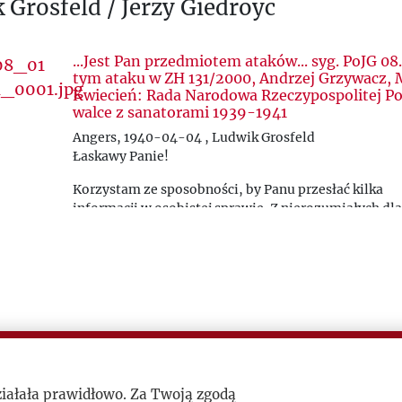
 Grosfeld / Jerzy Giedroyc
...Jest Pan przedmiotem ataków... syg. PoJG 08
tym ataku w ZH 131/2000, Andrzej Grzywacz, 
Kwiecień: Rada Narodowa Rzeczypospolitej Po
walce z sanatorami 1939-1941
Angers, 1940-04-04 , Ludwik Grosfeld
Łaskawy Panie!
Korzystam ze sposobności, by Panu przesłać kilka
informacji w osobistej sprawie. Z nierozumiałych dl
przyczyn jest Pan tu przedmiotem ataków. Pułk Korn.
czasowo w Bukar., ocenił Pana i p. Ł. jako ”złe duchy
ambasadora, o nastawieniu prof. K. wie Pan już zap
tajnym posiedzeniu Rady Nar. ks. Brandys atakował
bronił jej Ciłokosz. Żałuję, że ??? p. ambasadora w cz
pobytu w Angers, bo byłbym go obszerniej poinform
że zbytnio nie należy się tem wszystkiem przejmowa
tylko z poczucia obowiązku i przeświadczony o ..., w
jestem na razie bezbronny. Jeśli Pan zdaje sobie spr
ziałała prawidłowo. Za Twoją zgodą
tych wstąpień – proszę mnie na wszelki wypadek p