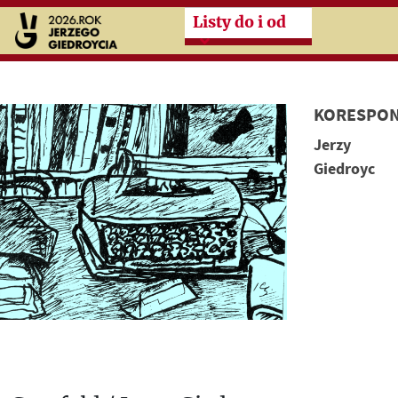
Przeskocz do treści zasad
Listy do i od
KORESPON
Jerzy
Giedroyc