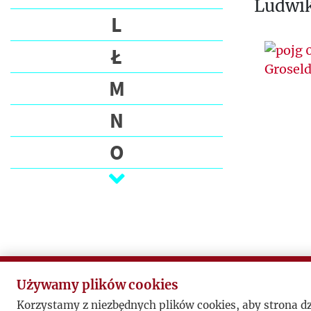
Ludwik
L
Ł
M
N
O
P
Q
R
S
Używamy plików cookies
Korzystamy z niezbędnych plików cookies, aby strona d