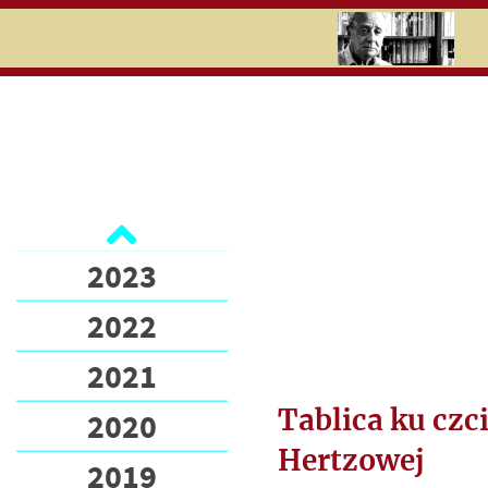
RU
UK
Search
2026
2025
Ukraina
2024
Обучение
2023
Информационный
бюллетень
2022
Поддержали
2021
„Культуру”
Tablica ku czci
2020
Пожертвовать на
Hertzowej
"Культуру"
2019