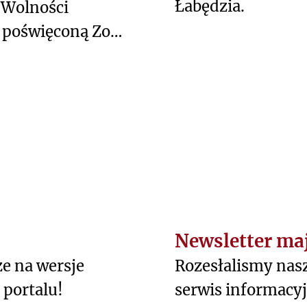
Łabędzia.
 Wolności
ę poświęconą Zofii
Newsletter ma
e na wersje
Rozesłalismy nas
 portalu!
serwis informacy