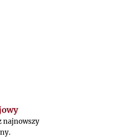
jowy
z najnowszy
jny.