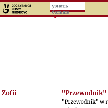
Przeskocz do treści zasad
узнать
больше
 Zofii
"Przewodnik" 
"Przewodnik" w r