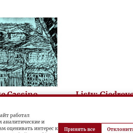
e Cassino
Listy: Giedroy
t od bitwy o
Zapraszamy na p
korespondencji Je
айт работал
м аналитические и
ze Zdzisławem Na
ам оценивать интерес к
Принять все
Отклонить