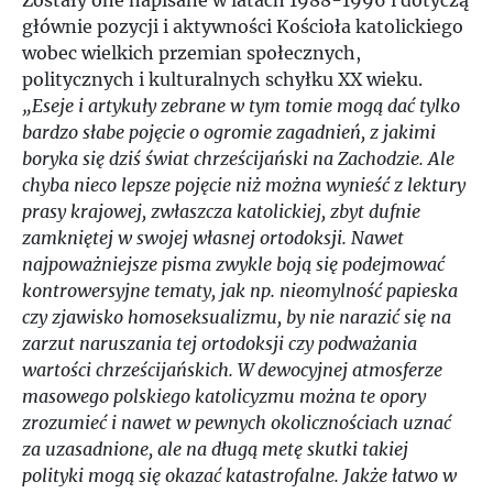
Zostały one napisane w latach 1988-1996 i dotyczą
głównie pozycji i aktywności Kościoła katolickiego
wobec wielkich przemian społecznych,
politycznych i kulturalnych schyłku XX wieku.
„Eseje i artykuły zebrane w tym tomie mogą dać tylko
bardzo słabe pojęcie o ogromie zagadnień, z jakimi
boryka się dziś świat chrześcijański na Zachodzie. Ale
chyba nieco lepsze pojęcie niż można wynieść z lektury
prasy krajowej, zwłaszcza katolickiej, zbyt dufnie
zamkniętej w swojej własnej ortodoksji. Nawet
najpoważniejsze pisma zwykle boją się podejmować
kontrowersyjne tematy, jak np. nieomylność papieska
czy zjawisko homoseksualizmu, by nie narazić się na
zarzut naruszania tej ortodoksji czy podważania
wartości chrześcijańskich. W dewocyjnej atmosferze
masowego polskiego katolicyzmu można te opory
zrozumieć i nawet w pewnych okolicznościach uznać
za uzasadnione, ale na długą metę skutki takiej
polityki mogą się okazać katastrofalne. Jakże łatwo w