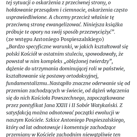
tej sytuacji o oskarżenia z przeciwnej strony, o
hołdowanie przesądom i ciemnocie, oskarżenia często
usprawiedliwione. A chcemy przecież właśnie tę
przeciwną stronę ewangelizować. Niniejsza książka
próbuje te opory na swój sposób przezwyciężyć”.
(ze wstępu Antoniego Pospieszalskiego)
„Bardzo specyficzne warunki, w jakich kształtował się
polski Kościół w ostatnim stuleciu, spowodowały, że
powstał w nim kompleks „oblężonej twierdzy”,
dążenie do utrzymania dominującej roli w państwie,
kształtowanie się postawy ortodoksyjnej,
fundamentalizmu..Nastąpiło znaczne oderwanie się od
przemian zachodzących w świecie, od dążeń włączenia
się do nich Kościoła Powszechnego, zapoczątkowane
przez pontyfikat Jana XXIII i II Sobór Watykański. Z
satysfakcją można odnotować początki ewolucji w
naszym Kościele. Szkice Antoniego Pospieszalskiego,
który od lat odnotowuje i komentuje zachodzące
przemiany w Kościele zachodnim niewątpliwie ten