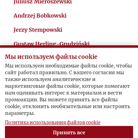
Juliusz Mieroszewski
I
Andrzej Bobkowski
J
Jerzy Stempowski
K
Gustaw Herling-Grudziński
Мы используем файлы cookie
Czesław Miłosz
L
Мы используем необходимые файлы cookie, чтобы
Witold Gombrowicz
сайт работал правильно. С вашего согласия мы
Ł
также используем аналитические и
Konstanty Aleksander Jeleński
маркетинговые файлы cookie, которые помогают
M
нам оценивать интерес к материалам и вести
промоакции. Вы можете принять все файлы
Marek Hłasko
cookie, отклонить необязательные или настроить
N
параметры.
Michał Heller
Политика использования файлов cookie
O
Bohdan Osadczuk
Принять все