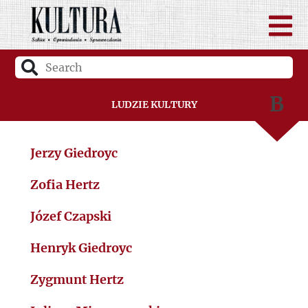
B
Ludzie Kultury
C
Jerzy Giedroyc
D
Zofia Hertz
F
Józef Czapski
Henryk Giedroyc
G
Zygmunt Hertz
H