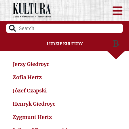
B
Ludzie Kultury
C
Jerzy Giedroyc
D
Zofia Hertz
F
Józef Czapski
Henryk Giedroyc
G
Zygmunt Hertz
H