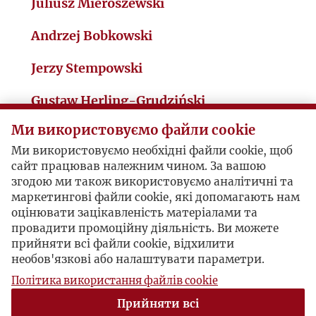
Juliusz Mieroszewski
I
Andrzej Bobkowski
J
Jerzy Stempowski
K
Gustaw Herling-Grudziński
Ми використовуємо файли cookie
Czesław Miłosz
L
Ми використовуємо необхідні файли cookie, щоб
Witold Gombrowicz
сайт працював належним чином. За вашою
Ł
згодою ми також використовуємо аналітичні та
Konstanty Aleksander Jeleński
маркетингові файли cookie, які допомагають нам
M
оцінювати зацікавленість матеріалами та
провадити промоційну діяльність. Ви можете
Marek Hłasko
прийняти всі файли cookie, відхилити
N
необов'язкові або налаштувати параметри.
Michał Heller
Політика використання файлів cookie
O
Bohdan Osadczuk
Прийняти всі