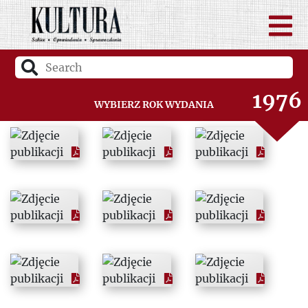
1974
1975
1976
Wybierz rok wydania
1977
1978
1979
1980
1981