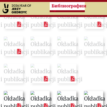
Przeskocz do treści zasad
Библиографии