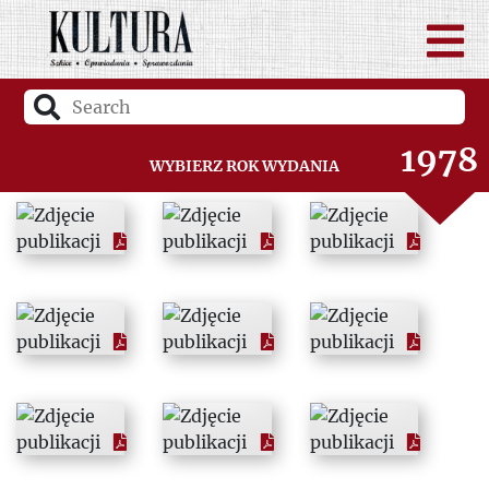
1976
1977
1978
Wybierz rok wydania
1979
1980
1981
1982
1983