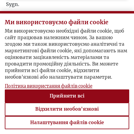
Sygn.
Korespondenci (1)
Ми використовуємо файли cookie
Jerzy Giedroyc
Ми використовуємо необхідні файли cookie, щоб
сайт працював належним чином. За вашою
згодою ми також використовуємо аналітичні та
Józef Żywina / Jerzy Giedroyc
маркетингові файли cookie, які допомагають нам
оцінювати зацікавленість матеріалами та
провадити промоційну діяльність. Ви можете
Redaktor zapowiada od 1 marca (!) "kwartalnik o
прийняти всі файли cookie, відхилити
charakterze literacko-społeczno-politycznym" i
необов'язкові або налаштувати параметри.
zaprasza do współpracy.
Політика використання файлів cookie
1947-01-11 , Jerzy Giedroyc
Прийняти всі
syg. KorRed Żywina
Відхилити необов'язкові
Налаштування файлів cookie
Налаштування файлів cookie