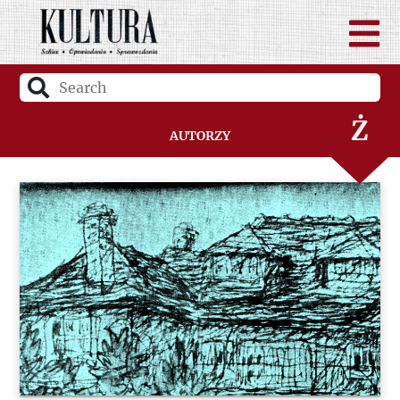
W
Z
Ż
Autorzy