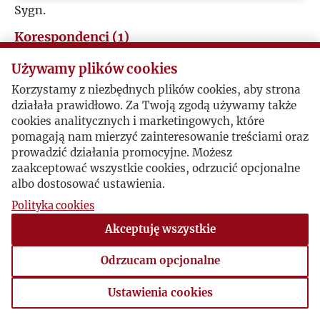
Sygn.
Korespondenci (1)
Używamy plików cookies
Jerzy Giedroyc
Korzystamy z niezbędnych plików cookies, aby strona
działała prawidłowo. Za Twoją zgodą używamy także
Józef Żywina / Jerzy Giedroyc
cookies analitycznych i marketingowych, które
pomagają nam mierzyć zainteresowanie treściami oraz
prowadzić działania promocyjne. Możesz
Redaktor zapowiada od 1 marca (!) "kwartalnik o
zaakceptować wszystkie cookies, odrzucić opcjonalne
charakterze literacko-społeczno-politycznym" i
albo dostosować ustawienia.
zaprasza do współpracy.
Polityka cookies
1947-01-11 , Jerzy Giedroyc
Akceptuję wszystkie
syg. KorRed Żywina
Odrzucam opcjonalne
Ustawienia cookies
Ustawienia cookies