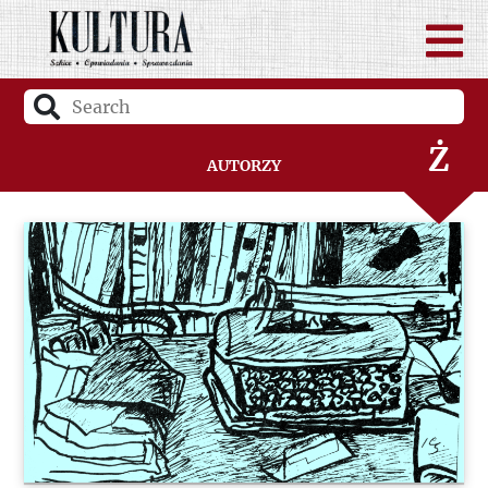
W
Z
Ż
Autorzy