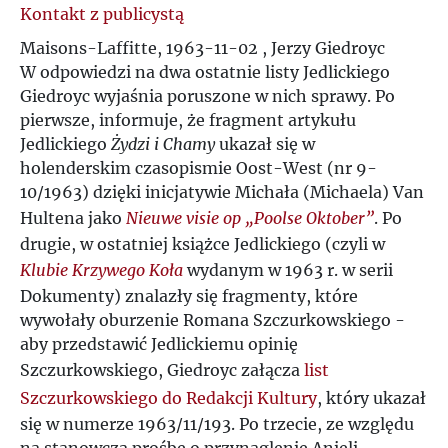
Kontakt z publicystą
O
Maisons-Laffitte, 1963-11-02 , Jerzy Giedroyc
W odpowiedzi na dwa ostatnie listy Jedlickiego
P
Giedroyc wyjaśnia poruszone w nich sprawy. Po
pierwsze, informuje, że fragment artykułu
Q
Jedlickiego
Żydzi i Chamy
ukazał się w
holenderskim czasopismie Oost-West (nr 9-
R
10/1963) dzięki inicjatywie Michała (Michaela) Van
Hultena jako
Nieuwe visie op „Poolse Oktober”
. Po
S
drugie, w ostatniej książce Jedlickiego (czyli w
Klubie Krzywego Koła
wydanym w 1963 r. w serii
Ś
Dokumenty) znalazły się fragmenty, które
wywołały oburzenie Romana Szczurkowskiego -
aby przedstawić Jedlickiemu opinię
T
Szczurkowskiego, Giedroyc załącza
list
Szczurkowskiego do Redakcji Kultury
, który ukazał
U
się w numerze 1963/11/193. Po trzecie, ze względu