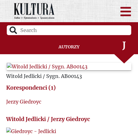
H
I
J
Autorzy
K
Witold Jedlicki / Sygn. AB00143
L
Korespondenci (1)
Ł
Jerzy Giedroyc
M
Witold Jedlicki / Jerzy Giedroyc
N