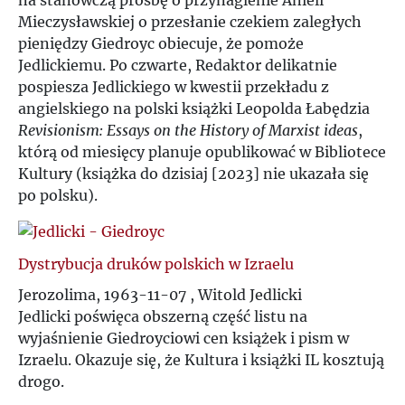
na stanowczą prośbę o przynaglenie Anieli
V
Mieczysławskiej o przesłanie czekiem zaległych
pieniędzy Giedroyc obiecuje, że pomoże
W
Jedlickiemu. Po czwarte, Redaktor delikatnie
pospiesza Jedlickiego w kwestii przekładu z
angielskiego na polski książki Leopolda Łabędzia
Z
Revisionism: Essays on the History of Marxist ideas
,
którą od miesięcy planuje opublikować w Bibliotece
Ż
Kultury (książka do dzisiaj [2023] nie ukazała się
po polsku).
Dystrybucja druków polskich w Izraelu
Jerozolima, 1963-11-07 , Witold Jedlicki
Jedlicki poświęca obszerną część listu na
wyjaśnienie Giedroyciowi cen książek i pism w
Izraelu. Okazuje się, że Kultura i książki IL kosztują
drogo.