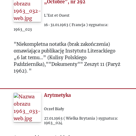
1975
„Octobre”, nr 292
1976
L'Est et Ouest
16-31.01.1963 ( Francja ) sygnatura:
1963_023
1977
"Niekompletna notatka (brak zakończenia)
1978
omawiająca publikację Instytutu Literackiego
„6 lat temu...” (Kulisy Polskiego
Października),""Dokumenty"" Zeszyt 11 (Paryż
1979
1962). "
1980
Arytmetyka
1981
Orzeł Biały
1982
27.01.1963 ( Wielka Brytania ) sygnatura:
1963_024
1983