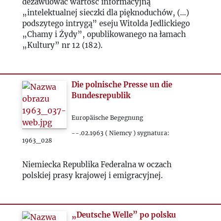
dezawuować wartość informacyjną
2025
„intelektualnej sieczki dla pięknoduchów, (...)
podszytego intrygą” eseju Witolda Jedlickiego
„Chamy i Żydy”, opublikowanego na łamach
„Kultury” nr 12 (182).
Die polnische Presse un die
Bundesrepublik
Europäische Begegnung
--.02.1963 ( Niemcy ) sygnatura:
1963_028
Niemiecka Republika Federalna w oczach
polskiej prasy krajowej i emigracyjnej.
„Deutsche Welle” po polsku