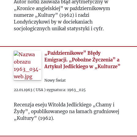
Autor notki zauważa błąd arytmetyczny w
„Kronice angielskiej” w październikowym
1984
numerze „Kultury” (1962) i radzi
Londyńczykowi by w dociekaniach
socjologicznych unikał statystyki i cyfr.
1985
1986
„Październikowe” Błędy
Emigracji. „Pobożne Życzenia” a
1987
Artykuł Jedlickiego w „Kulturze”
1988
Nowy Świat
22.01.1963 ( USA ) sygnatura: 1963_025
1989
Recenzja eseju Witolda Jedlickiego „Chamy i
Żydy”, opublikowanego na łamach grudniowej
1990
„Kultury” (1962).
1991