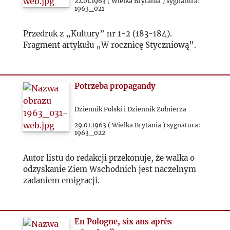
1967
22.01.1963 ( Wielka Brytania ) sygnatura:
1963_021
1968
Przedruk z „Kultury” nr 1-2 (183-184).
Fragment artykułu „W rocznicę Styczniową”.
1969
1970
Potrzeba propagandy
Dziennik Polski i Dziennik Żołnierza
1971
29.01.1963 ( Wielka Brytania ) sygnatura:
1963_022
1972
Autor listu do redakcji przekonuje, że walka o
odzyskanie Ziem Wschodnich jest naczelnym
1973
zadaniem emigracji.
1974
En Pologne, six ans après