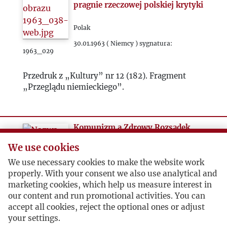
pragnie rzeczowej polskiej krytyki
Polak
30.01.1963 ( Niemcy ) sygnatura:
1963_029
Przedruk z „Kultury” nr 12 (182). Fragment
„Przeglądu niemieckiego”.
Komunizm a Zdrowy Rozsądek
We use cookies
Dziennik Chicagoski
We use necessary cookies to make the website work
06.02.1963 ( USA ) sygnatura: 1963_030
properly. With your consent we also use analytical and
marketing cookies, which help us measure interest in
Przedruk z „Kultury” nr 1-2 (183-184)
our content and run promotional activities. You can
fragmentu „Kroniki angielskiej”.
accept all cookies, reject the optional ones or adjust
your settings.