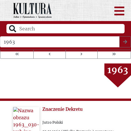
1959
1960
1961
Wybierz rok wydania
1962
1963
1964
1965
Znaczenie Dekretu
1966
Jutro Polski