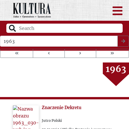
1959
1960
1961
Wybierz rok wydania
1962
1963
1964
1965
Znaczenie Dekretu
1966
Jutro Polski