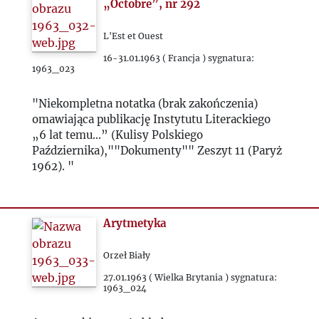
1975
„Octobre”, nr 292
1976
L'Est et Ouest
16-31.01.1963 ( Francja ) sygnatura:
1963_023
1977
"Niekompletna notatka (brak zakończenia)
1978
omawiająca publikację Instytutu Literackiego
„6 lat temu...” (Kulisy Polskiego
Października),""Dokumenty"" Zeszyt 11 (Paryż
1979
1962). "
1980
Arytmetyka
1981
Orzeł Biały
1982
27.01.1963 ( Wielka Brytania ) sygnatura:
1963_024
1983