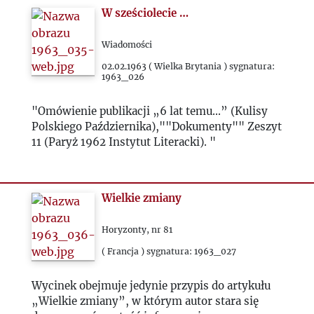
W sześciolecie …
1992
Wiadomości
1993
02.02.1963 ( Wielka Brytania ) sygnatura:
1963_026
2000
"Omówienie publikacji „6 lat temu...” (Kulisy
Polskiego Października),""Dokumenty"" Zeszyt
2020
11 (Paryż 1962 Instytut Literacki). "
2021
Wielkie zmiany
2022
Horyzonty, nr 81
( Francja ) sygnatura: 1963_027
2023
Wycinek obejmuje jedynie przypis do artykułu
2024
„Wielkie zmiany”, w którym autor stara się