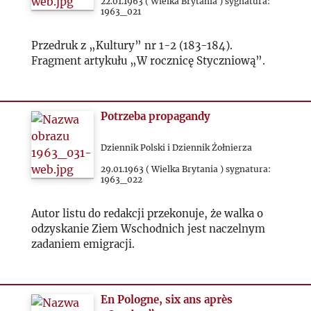
1967
22.01.1963 ( Wielka Brytania ) sygnatura:
1963_021
1968
Przedruk z „Kultury” nr 1-2 (183-184).
Fragment artykułu „W rocznicę Styczniową”.
1969
1970
Potrzeba propagandy
Dziennik Polski i Dziennik Żołnierza
1971
29.01.1963 ( Wielka Brytania ) sygnatura:
1963_022
1972
Autor listu do redakcji przekonuje, że walka o
odzyskanie Ziem Wschodnich jest naczelnym
1973
zadaniem emigracji.
1974
En Pologne, six ans après