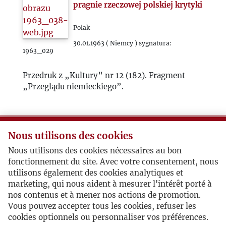
pragnie rzeczowej polskiej krytyki
Polak
30.01.1963 ( Niemcy ) sygnatura:
1963_029
Przedruk z „Kultury” nr 12 (182). Fragment
„Przeglądu niemieckiego”.
Komunizm a Zdrowy Rozsądek
Nous utilisons des cookies
Dziennik Chicagoski
Nous utilisons des cookies nécessaires au bon
fonctionnement du site. Avec votre consentement, nous
06.02.1963 ( USA ) sygnatura: 1963_030
utilisons également des cookies analytiques et
marketing, qui nous aident à mesurer l'intérêt porté à
Przedruk z „Kultury” nr 1-2 (183-184)
nos contenus et à mener nos actions de promotion.
fragmentu „Kroniki angielskiej”.
Vous pouvez accepter tous les cookies, refuser les
cookies optionnels ou personnaliser vos préférences.