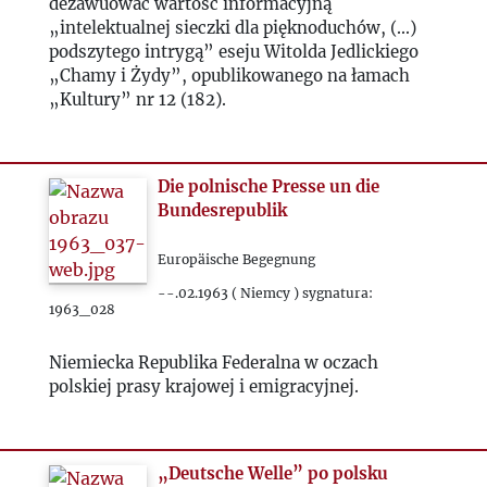
dezawuować wartość informacyjną
2025
„intelektualnej sieczki dla pięknoduchów, (...)
podszytego intrygą” eseju Witolda Jedlickiego
„Chamy i Żydy”, opublikowanego na łamach
„Kultury” nr 12 (182).
Die polnische Presse un die
Bundesrepublik
Europäische Begegnung
--.02.1963 ( Niemcy ) sygnatura:
1963_028
Niemiecka Republika Federalna w oczach
polskiej prasy krajowej i emigracyjnej.
„Deutsche Welle” po polsku