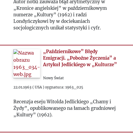
Autor notki zauważa błąd arytmetyczny w
„Kronice angielskiej” w październikowym
1984
numerze „Kultury” (1962) i radzi
Londyńczykowi by w dociekaniach
socjologicznych unikał statystyki i cyfr.
1985
1986
„Październikowe” Błędy
Emigracji. „Pobożne Życzenia” a
1987
Artykuł Jedlickiego w „Kulturze”
1988
Nowy Świat
22.01.1963 ( USA ) sygnatura: 1963_025
1989
Recenzja eseju Witolda Jedlickiego „Chamy i
Żydy”, opublikowanego na łamach grudniowej
1990
„Kultury” (1962).
1991