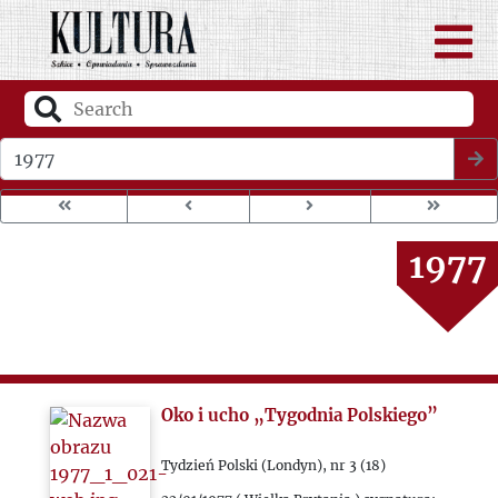
1973
1974
1975
Wybierz rok wydania
1976
1977
1978
1979
Oko i ucho „Tygodnia Polskiego”
1980
Tydzień Polski (Londyn), nr 3 (18)