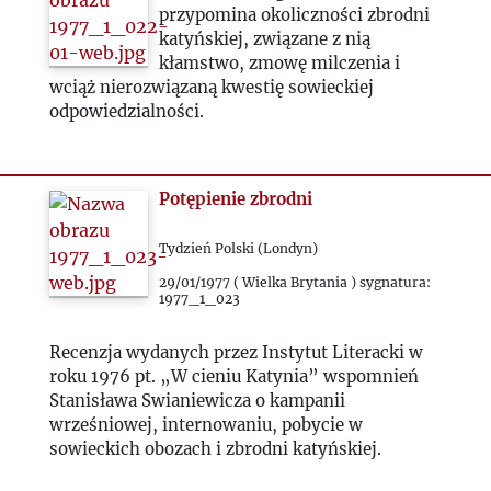
1989
przypomina okoliczności zbrodni
katyńskiej, związane z nią
1990
kłamstwo, zmowę milczenia i
wciąż nierozwiązaną kwestię sowieckiej
odpowiedzialności.
1991
1992
Potępienie zbrodni
1993
Tydzień Polski (Londyn)
29/01/1977 ( Wielka Brytania ) sygnatura:
2000
1977_1_023
Recenzja wydanych przez Instytut Literacki w
2020
roku 1976 pt. „W cieniu Katynia” wspomnień
Stanisława Swianiewicza o kampanii
2021
wrześniowej, internowaniu, pobycie w
sowieckich obozach i zbrodni katyńskiej.
2022