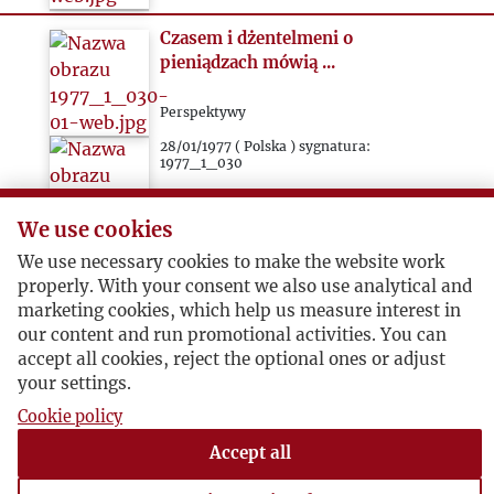
Czasem i dżentelmeni o
pieniądzach mówią ...
Perspektywy
28/01/1977 ( Polska ) sygnatura:
1977_1_030
Część druga historii paryskiej
We use cookies
„Kultury” opowiada głównie o
We use necessary cookies to make the website work
związkach finansowych z
properly. With your consent we also use analytical and
Kongresem Wolności Kultury,
marketing cookies, which help us measure interest in
organizacją „powołana i
our content and run promotional activities. You can
finansowana przez CIA”.
accept all cookies, reject the optional ones or adjust
your settings.
Cookie policy
1
2
3
4
…
32
Accept all