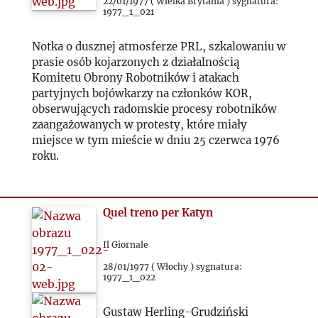
1981
22/01/1977 ( Wielka Brytania ) sygnatura:
1977_1_021
1982
Notka o dusznej atmosferze PRL, szkalowaniu w
prasie osób kojarzonych z działalnością
Komitetu Obrony Robotników i atakach
1983
partyjnych bojówkarzy na członków KOR,
obserwujących radomskie procesy robotników
1984
zaangażowanych w protesty, które miały
miejsce w tym mieście w dniu 25 czerwca 1976
roku.
1985
1986
Quel treno per Katyn
1987
Il Giornale
28/01/1977 ( Włochy ) sygnatura:
1988
1977_1_022
Gustaw Herling-Grudziński