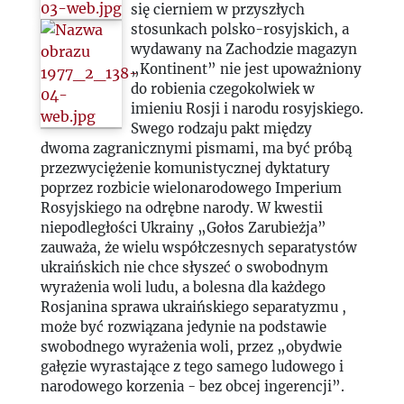
się cierniem w przyszłych
stosunkach polsko-rosyjskich, a
wydawany na Zachodzie magazyn
„Kontinent” nie jest upoważniony
do robienia czegokolwiek w
imieniu Rosji i narodu rosyjskiego.
Swego rodzaju pakt między
dwoma zagranicznymi pismami, ma być próbą
przezwyciężenie komunistycznej dyktatury
poprzez rozbicie wielonarodowego Imperium
Rosyjskiego na odrębne narody. W kwestii
niepodległości Ukrainy „Gołos Zarubieżja”
zauważa, że wielu współczesnych separatystów
ukraińskich nie chce słyszeć o swobodnym
wyrażenia woli ludu, a bolesna dla każdego
Rosjanina sprawa ukraińskiego separatyzmu ,
może być rozwiązana jedynie na podstawie
swobodnego wyrażenia woli, przez „obydwie
gałęzie wyrastające z tego samego ludowego i
narodowego korzenia - bez obcej ingerencji”.