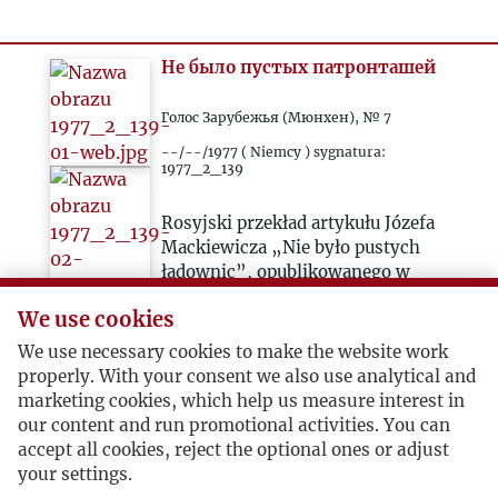
Не было пустых патронташей
Голос Зарубежья (Мюнхен), № 7
--/--/1977 ( Niemcy ) sygnatura:
1977_2_139
Rosyjski przekład artykułu Józefa
Mackiewicza „Nie było pustych
ładownic”, opublikowanego w
czterdziestym pierwszym tomie
We use cookies
„Zeszytów Historycznych”
(1977).
We use necessary cookies to make the website work
properly. With your consent we also use analytical and
marketing cookies, which help us measure interest in
our content and run promotional activities. You can
accept all cookies, reject the optional ones or adjust
your settings.