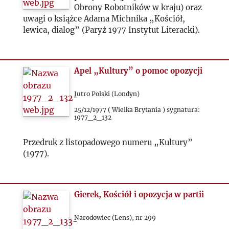
1989
Obrony Robotników w kraju) oraz
uwagi o książce Adama Michnika „Kościół,
1990
lewica, dialog” (Paryż 1977 Instytut Literacki).
1991
Apel „Kultury” o pomoc opozycji
1992
Jutro Polski (Londyn)
1993
25/12/1977 ( Wielka Brytania ) sygnatura:
1977_2_132
2000
Przedruk z listopadowego numeru „Kultury”
(1977).
2020
2021
Gierek, Kościół i opozycja w partii
Narodowiec (Lens), nr 299
2022