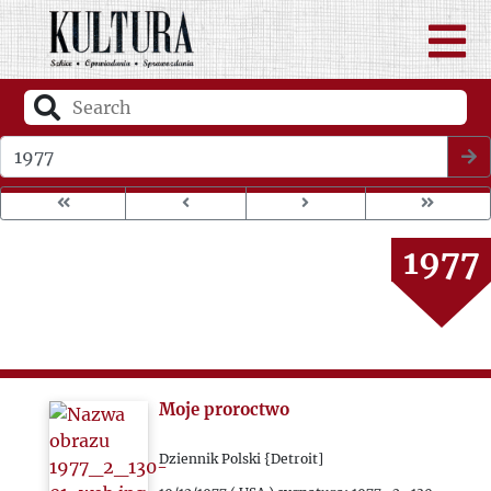
1973
1974
1975
Wybierz rok wydania
1976
1977
1978
1979
Moje proroctwo
1980
Dziennik Polski {Detroit]