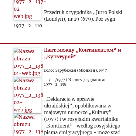
Przedruk z tygodnika „Jutro Polski
(Londyn), nr 19 (679). Por sygn.
1977_2_110.
Пакт между „Континентом“ и
„Культурой“
Голос Зарубежья (Мюнхен), № 7
--/--/1977 ( Niemcy ) sygnatura:
1977_2_138
„Deklaracja w sprawie
ukraińskiej”, opublikowana w
majowym numerze „Kultury”
(1977) i w rosyjskim kwartalniku
„Kontinent”- według rosyjskiego
pisma emigracyjnego - może stać