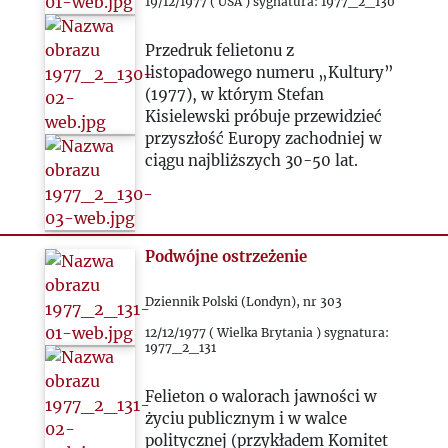
1981
19/12/1977 ( USA ) sygnatura: 1977_2_130
Przedruk felietonu z
1982
listopadowego numeru „Kultury”
(1977), w którym Stefan
1983
Kisielewski próbuje przewidzieć
przyszłość Europy zachodniej w
ciągu najbliższych 30-50 lat.
1984
1985
Podwójne ostrzeżenie
1986
Dziennik Polski (Londyn), nr 303
1987
12/12/1977 ( Wielka Brytania ) sygnatura:
1977_2_131
1988
Felieton o walorach jawności w
życiu publicznym i w walce
politycznej (przykładem Komitet