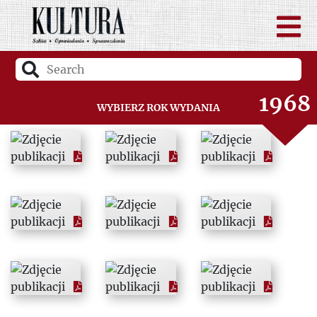
1966
1967
1968
Wybierz rok wydania
1969
1970
1971
1972
1973