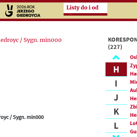
Przeskocz do treści zasad
Listy do i od
C
D
F
KORESPON
(227)
G
Os
Zy
H
Ha
I
Mi
Au
J
He
Zb
K
He
royc / Sygn. min000
L
Lo
Gu