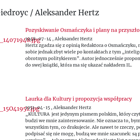
V
Giedroyc / Aleksander Hertz
W
Pozyskiwanie Osmańczyka i plany na przyszło
Z
1948-07-14 , Aleksander Hertz
Hertz zgadza się z opinią Redaktora o Osmańczyku, n
Ż
sobie jednak zbyt wiele po kontaktach z tym „inteli
obrotnym politykierem”. Autor jednocześnie propon
do swej książki, która ma się ukazać nakładem IL.
Laurka dla Kultury i propozycja współpracy
1951-04-15 , Aleksander Hertz
„KULTURA jest jedynym pismem polskim, który czytu
budzi we mnie zainteresowanie. Nie oznacza to, bym 
wszystkim tym, co drukujecie. Ale nawet te rzeczy, 
podpisać się nie mogę, budzą we mnie szacunek: są 