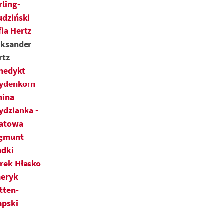
rling-
udziński
fia Hertz
eksander
rtz
nedykt
ydenkorn
nina
ydzianka -
latowa
gmunt
adki
rek Hłasko
eryk
tten-
apski