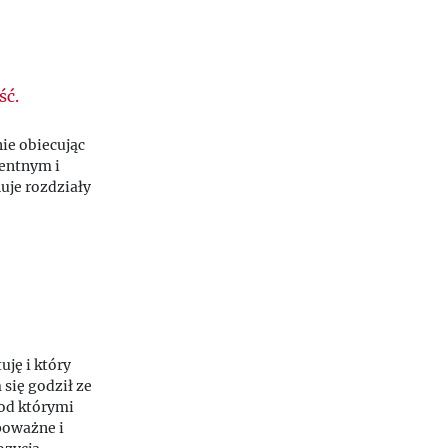
ść.
ie obiecując
gentnym i
uje rozdziały
ję i który
się godził ze
pod którymi
poważne i