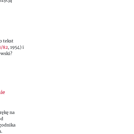
ozycją
o tekst
8/82
, 1954) i
ewski?
nie
rękę na
od
godnika
h.