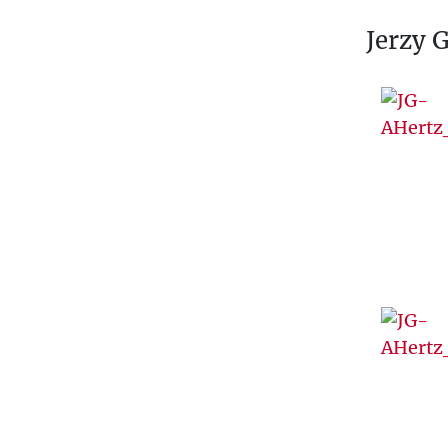
Ś
Jerzy 
T
U
V
W
Z
Ż