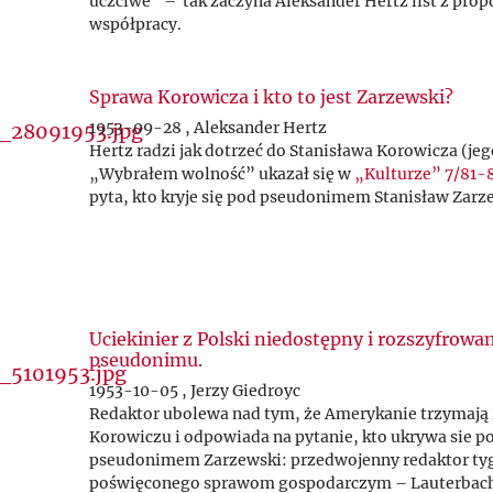
uczciwe” – tak zaczyna Aleksander Hertz list z prop
współpracy.
Sprawa Korowicza i kto to jest Zarzewski?
1953-09-28 , Aleksander Hertz
Hertz radzi jak dotrzeć do Stanisława Korowicza (jeg
„Wybrałem wolność” ukazał się w
„Kulturze” 7/81-
pyta, kto kryje się pod pseudonimem Stanisław Zarz
Uciekinier z Polski niedostępny i rozszyfrowa
pseudonimu.
1953-10-05 , Jerzy Giedroyc
Redaktor ubolewa nad tym, że Amerykanie trzymają 
Korowiczu i odpowiada na pytanie, kto ukrywa sie p
pseudonimem Zarzewski: przedwojenny redaktor ty
poświęconego sprawom gospodarczym – Lauterbac