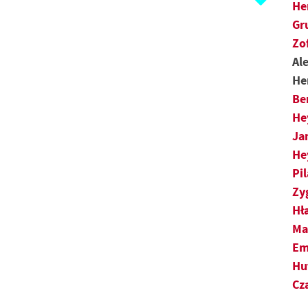
Ł
He
Gr
M
Zo
Al
N
He
O
Be
He
P
Ja
He
R
Pi
S
Zy
Hł
Ś
Ma
Em
T
Hu
Cz
U