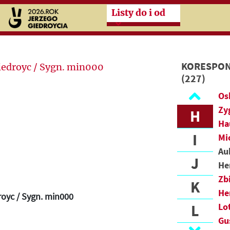
Przeskocz do treści zasad
Listy do i od
C
D
F
KORESPON
(227)
G
Os
Zy
H
Ha
I
Mi
Au
J
He
Zb
K
He
royc / Sygn. min000
L
Lo
Gu