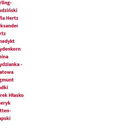
rling-
udziński
fia Hertz
eksander
rtz
nedykt
ydenkorn
nina
ydzianka -
latowa
gmunt
adki
rek Hłasko
eryk
tten-
apski