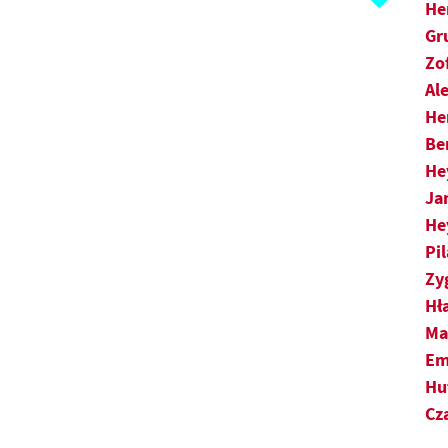
Ł
He
Gr
M
Zo
Al
N
He
O
Be
He
P
Ja
He
R
Pi
S
Zy
Hł
Ś
Ma
Em
T
Hu
Cz
U