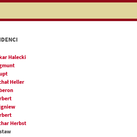
niczej
DENCI
kar Halecki
gmunt
upt
chał Heller
beron
rbert
igniew
rbert
thar Herbst
staw