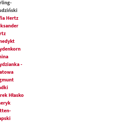
rling-
udziński
fia Hertz
eksander
rtz
nedykt
ydenkorn
nina
ydzianka -
latowa
gmunt
adki
rek Hłasko
eryk
tten-
apski