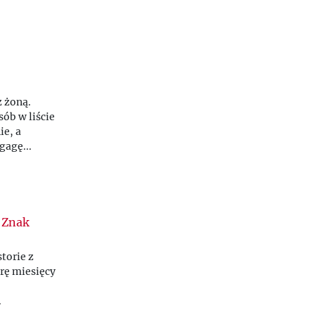
z żoną.
sób w liście
ie, a
gagę...
 Znak
torie z
rę miesięcy
.