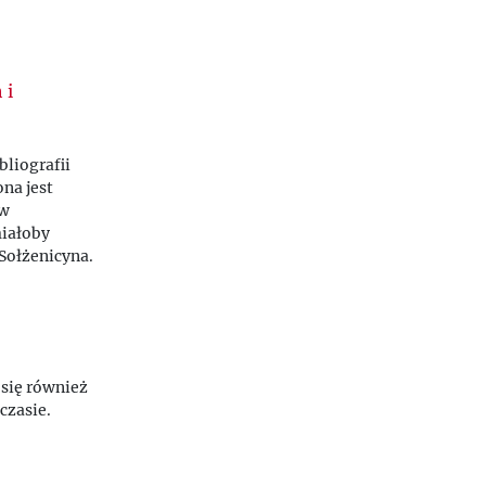
 i
bliografii
na jest
aw
iałoby
 Sołżenicyna.
 się również
czasie.