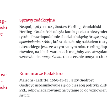
Sprawy redakcyjne
Neapol, 1963-11-02 , Gustaw Herling-Grudziński
Herling-Grudziński odsyła korektę tekstu niewymie
tytułu. Prawdopodobnie chodzi o książkę
Drugie przyj
opowiadania i szkice
, która ukazała się nakładem Inst
Literackiego jeszcze w tym samym roku. Herling dop
również, na jakich warunkach mogłoby zostać wyda
wznowienie
Innego świata
(ostatecznie Instytut Lite
tę książkę w 1965 r.).
Komentarze Redaktora
Maisons-Laffitte, 1963-11-11 , Jerzy Giedroyc
Giedroyc ustosunkowuje się do bieżącej polityki kult
PRL, odpowiada również na pytanie co do wznowien
świata
.