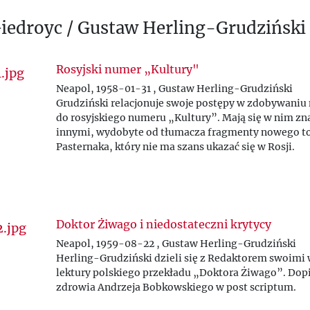
V
Giedroyc / Gustaw Herling-Grudziński
W
Rosyjski numer „Kultury"
Z
Neapol, 1958-01-31 , Gustaw Herling-Grudziński
Ż
Grudziński relacjonuje swoje postępy w zdobywaniu
do rosyjskiego numeru „Kultury
”
. Mają się w nim z
innymi, wydobyte od tłumacza fragmenty nowego t
Pasternaka, który nie ma szans ukazać się w Rosji.
Doktor Żiwago i niedostateczni krytycy
Neapol, 1959-08-22 , Gustaw Herling-Grudziński
Herling-Grudziński dzieli się z Redaktorem swoimi
lektury polskiego przekładu „Doktora Żiwago
”
. Dop
zdrowia Andrzeja Bobkowskiego w post scriptum.