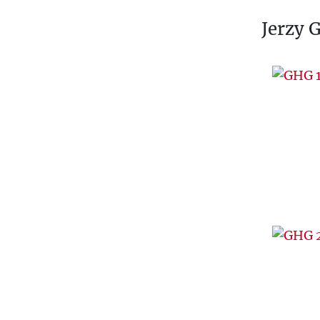
Ś
Jerzy 
T
U
V
W
Z
Ż