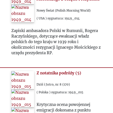
1970
Nowy Świat (Polish Morning World)
( USA ) sygnatura: 1949_014
1971
Zapiski ambasadora Polski w Rumunii, Rogera
Raczyńskiego, dotyczące ewakuacji władz
1972
polskich do tego kraju w 1939 roku i
okoliczności rezygnacji Ignacego Mościckiego z
1973
urzędu prezydenta RP.
1974
Z notatnika podróży (5)
1975
Dziś i Jutro, nr 8 (170)
( Polska ) sygnatura: 1949_015
1976
Krytyczna ocena powojennej
1977
emigracji dokonana z punktu