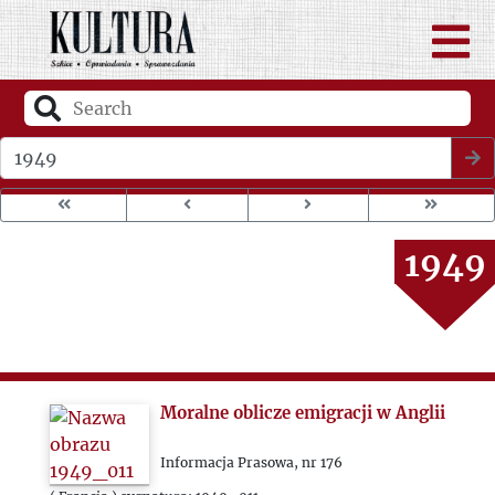
1946
1947
Wybierz rok wydania
1948
1949
1950
1951
Moralne oblicze emigracji w Anglii
1952
Informacja Prasowa, nr 176