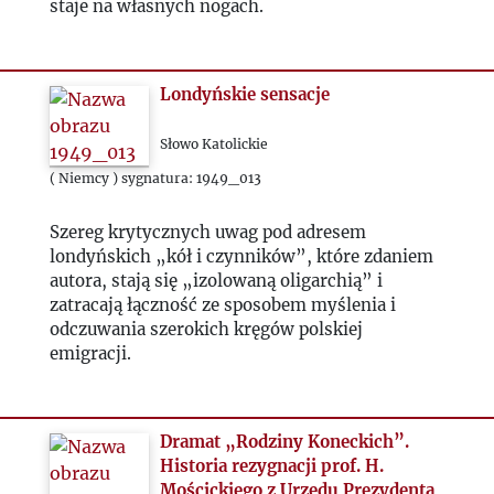
1961
staje na własnych nogach.
1962
Londyńskie sensacje
1963
Słowo Katolickie
1964
( Niemcy ) sygnatura: 1949_013
Szereg krytycznych uwag pod adresem
1965
londyńskich „kół i czynników”, które zdaniem
autora, stają się „izolowaną oligarchią” i
1966
zatracają łączność ze sposobem myślenia i
odczuwania szerokich kręgów polskiej
emigracji.
1967
1968
Dramat „Rodziny Koneckich”.
Historia rezygnacji prof. H.
1969
Mościckiego z Urzędu Prezydenta