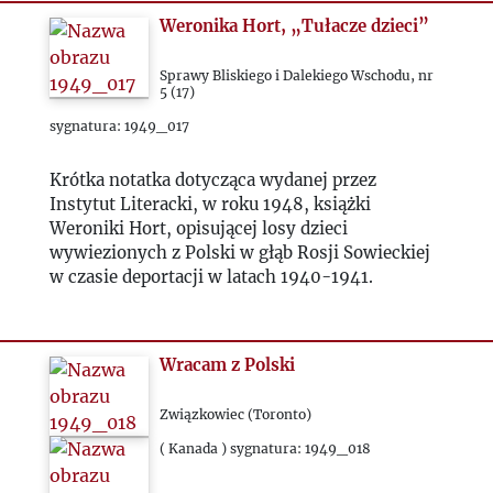
Weronika Hort, „Tułacze dzieci”
1986
Sprawy Bliskiego i Dalekiego Wschodu, nr
1987
5 (17)
sygnatura: 1949_017
1988
Krótka notatka dotycząca wydanej przez
Instytut Literacki, w roku 1948, książki
1989
Weroniki Hort, opisującej losy dzieci
wywiezionych z Polski w głąb Rosji Sowieckiej
1990
w czasie deportacji w latach 1940-1941.
1991
Wracam z Polski
1992
Związkowiec (Toronto)
( Kanada ) sygnatura: 1949_018
1993