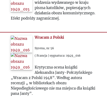
widzenia wydawanego w kraju
pisma katolików, popierających
1978
działania obozu komunistycznego.
Efekt podróży zagranicznej.
1979
1980
Wracam z Polski
1981
Syrena, nr 56
( Francja ) sygnatura: 1949_016
1982
Krytyczna ocena książki
Aleksandra Janty-Połczyńskiego
1983
„Wracam z Polski 1948”. Według autora
recenzji „ w bibliotekach obozu
1984
Niepodległościowego nie ma miejsca dla książki
pana Janty”.
1985