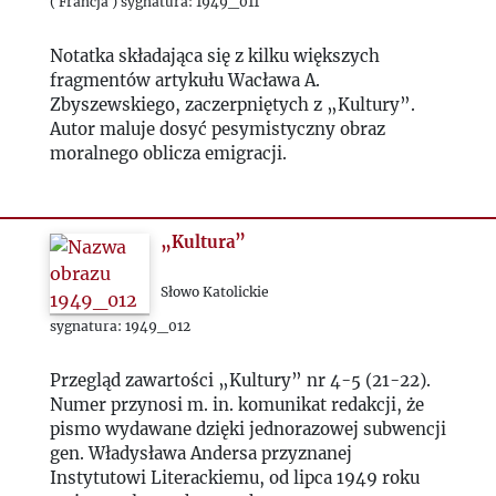
1953
( Francja ) sygnatura: 1949_011
Notatka składająca się z kilku większych
1954
fragmentów artykułu Wacława A.
Zbyszewskiego, zaczerpniętych z „Kultury”.
1955
Autor maluje dosyć pesymistyczny obraz
moralnego oblicza emigracji.
1956
„Kultura”
1957
Słowo Katolickie
1958
sygnatura: 1949_012
1959
Przegląd zawartości „Kultury” nr 4-5 (21-22).
Numer przynosi m. in. komunikat redakcji, że
1960
pismo wydawane dzięki jednorazowej subwencji
gen. Władysława Andersa przyznanej
Instytutowi Literackiemu, od lipca 1949 roku