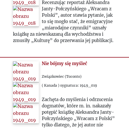
Recenzując reportaż Aleksandra
2000
Janty-Połczyńskiego „Wracam z
Polski”, autor stawia pytanie, jak
2020
to się mogło stać, że emigracyjne
„miarodajne czynniki” uznały
książkę za niewskazaną dla wychodźstwa i
2021
zmusiły „Kulturę” do przerwania jej publikacji.
2022
Nie bójmy się myśleć
2023
Związkowiec (Toronto)
2024
( Kanada ) sygnatura: 1949_019
Zachęta do myślenia i odrzucenia
2025
dogmatów, które m. in. nakazały
potępić książkę Aleksandra Janty-
Połczyńskiego „Wracam z Polski”
tylko dlatego, że jej autor nie