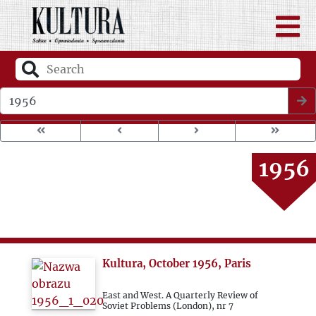
1952
1953
1954
Wybierz rok wydania
1955
1956
1957
1958
Kultura, October 1956, Paris
1959
East and West. A Quarterly Review of
Soviet Problems (London), nr 7