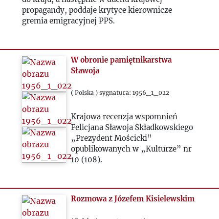
1968
propagandy, poddaje krytyce kierownicze
gremia emigracyjnej PPS.
1969
1970
W obronie pamiętnikarstwa
Sławoja
1971
( Polska ) sygnatura: 1956_1_022
1972
Krajowa recenzja wspomnień
Felicjana Sławoja Składkowskiego
1973
„Prezydent Mościcki”
opublikowanych w „Kulturze” nr
1974
10 (108).
1975
Rozmowa z Józefem Kisielewskim
1976