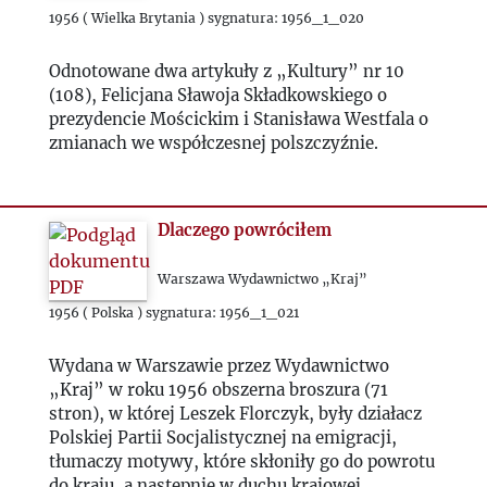
1960
1956 ( Wielka Brytania ) sygnatura: 1956_1_020
1961
Odnotowane dwa artykuły z „Kultury” nr 10
(108), Felicjana Sławoja Składkowskiego o
prezydencie Mościckim i Stanisława Westfala o
1962
zmianach we współczesnej polszczyźnie.
1963
Dlaczego powróciłem
1964
Warszawa Wydawnictwo „Kraj”
1965
1956 ( Polska ) sygnatura: 1956_1_021
1966
Wydana w Warszawie przez Wydawnictwo
„Kraj” w roku 1956 obszerna broszura (71
stron), w której Leszek Florczyk, były działacz
1967
Polskiej Partii Socjalistycznej na emigracji,
tłumaczy motywy, które skłoniły go do powrotu
do kraju, a następnie w duchu krajowej