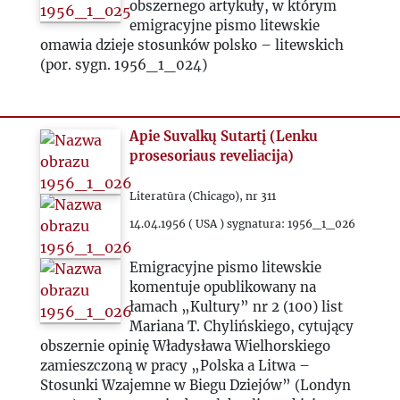
obszernego artykuły, w którym
1993
emigracyjne pismo litewskie
omawia dzieje stosunków polsko – litewskich
(por. sygn. 1956_1_024)
2000
2020
Apie Suvalkų Sutartį (Lenku
prosesoriaus reveliacija)
2021
Literatūra (Chicago), nr 311
2022
14.04.1956 ( USA ) sygnatura: 1956_1_026
Emigracyjne pismo litewskie
2023
komentuje opublikowany na
łamach „Kultury” nr 2 (100) list
2024
Mariana T. Chylińskiego, cytujący
obszernie opinię Władysława Wielhorskiego
zamieszczoną w pracy „Polska a Litwa –
2025
Stosunki Wzajemne w Biegu Dziejów” (Londyn