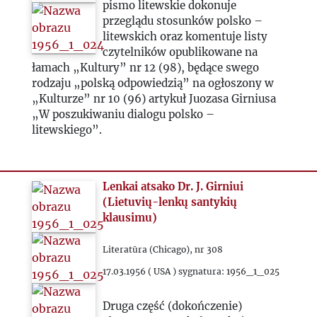
pismo litewskie dokonuje
przeglądu stosunków polsko –
1985
litewskich oraz komentuje listy
czytelników opublikowane na
1986
łamach „Kultury” nr 12 (98), będące swego
rodzaju „polską odpowiedzią” na ogłoszony w
„Kulturze” nr 10 (96) artykuł Juozasa Girniusa
1987
„W poszukiwaniu dialogu polsko –
litewskiego”.
1988
1989
Lenkai atsako Dr. J. Girniui
(Lietuvių-lenkų santykių
klausimu)
1990
Literatūra (Chicago), nr 308
1991
17.03.1956 ( USA ) sygnatura: 1956_1_025
1992
Druga część (dokończenie)