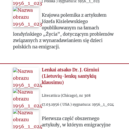
( Polska ) sygnatura: 1956_1_023
1977
Krajowa polemika z artykułem
Józefa Kisielewskiego
1978
opublikowanym na łamach
londyńskiego „Życia”, dotyczącym problemów
związanych z wynaradawianiem się dzieci
1979
polskich na emigracji.
1980
Lenkai atsako Dr. J. Girniui
1981
(Lietuvių-lenkų santykių
klausimu)
1982
Literatūra (Chicago), nr 308
17.03.1956 ( USA ) sygnatura: 1956_1_024
1983
Pierwsza część obszernego
1984
artykuły, w którym emigracyjne