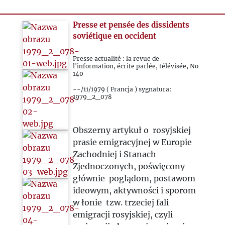
1991
1992
Presse et pensée des dissidents
soviétique en occident
1993
Presse actualité : la revue de
l'information, écrite parlée, télévisée, No
140
2000
--/11/1979 ( Francja ) sygnatura:
1979_2_078
2020
Obszerny artykuł o rosyjskiej
2021
prasie emigracyjnej w Europie
Zachodniej i Stanach
2022
Zjednoczonych, poświęcony
głównie poglądom, postawom
ideowym, aktywności i sporom
2023
w łonie tzw. trzeciej fali
emigracji rosyjskiej, czyli
2024