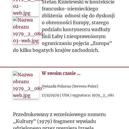
Stefan Kisielewski w kontekście
francusko-niemieckiego
zbliżenia odnosi się do dyskusji
o obronności Europy, starego
podziału kontynentu wzdłuży
linii Łaby i nieuprawnionym
ograniczaniu pojęcia „Europa”
do kilku bogatych krajów zachodnich.
W swoim czasie ...
Gwiazda Polarna (Stevens Point)
17/11/1979 ( USA ) sygnatura: 1979_2_081
Przedrukowany z wrześniowego numeru
„Kultury” (1979) fragment wywiadu
udzielonego przez premiera Izraela