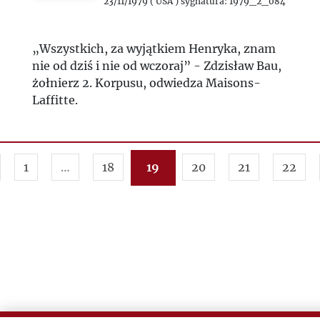
23/11/1979 ( USA ) sygnatura: 1979_2_084
„Wszystkich, za wyjątkiem Henryka, znam
nie od dziś i nie od wczoraj” - Zdzisław Bau,
żołnierz 2. Korpusu, odwiedza Maisons-
Laffitte.
1
…
18
19
20
21
22