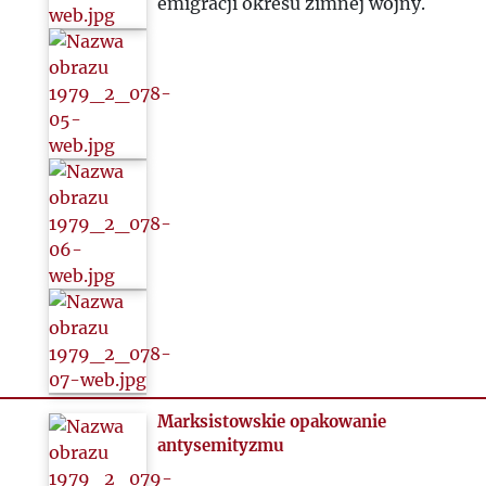
emigracji okresu zimnej wojny.
2025
Marksistowskie opakowanie
antysemityzmu