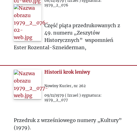
1983
08/11/1979 ( Izrael ) sygnatura:
1979_2_076
1984
Część piąta przedrukowanych z
49. numeru „Zeszytów
1985
Historycznych” wspomnień
Ester Rozental-Szneiderman,
1986
1987
Historii krok leniwy
1988
Nowiny Kurier, nr 262
09/11/1979 ( Izrael ) sygnatura:
1979_2_077
1989
1990
Przedruk z wrześniowego numery „Kultury”
(1979).