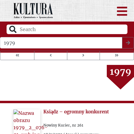
1975
1976
1977
Wybierz rok wydania
1978
1979
1980
1981
Ksiądz – ogromny konkurent
1982
Nowiny Kurier, nr 261