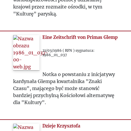
krajowi przez rozmaite ośrodki, w tym
"Kulturę" paryską.
Eine Zeitschrift von Primas Glemp
21/03/1986 ( RFN ) sygnatura:
1986_01_037
Notka o powstaniu z inicjatywy
kardynała Glempa kwartalnika "Znaki
Czasu", mającego być może stanowić
bardziej przychylną Kościołowi alternatywę
dla "Kultury".
Dzieje Krzysztofa