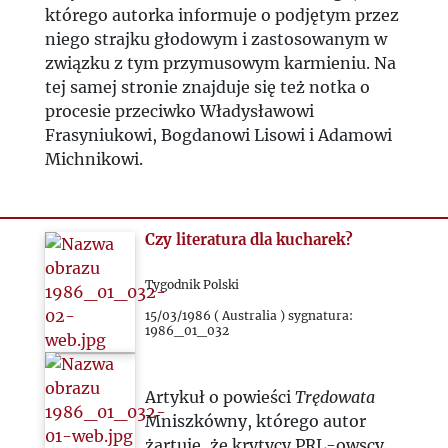
2023
którego autorka informuje o podjętym przez
niego strajku głodowym i zastosowanym w
2024
związku z tym przymusowym karmieniu. Na
tej samej stronie znajduje się też notka o
2025
procesie przeciwko Władysławowi
Frasyniukowi, Bogdanowi Lisowi i Adamowi
Michnikowi.
Czy literatura dla kucharek?
Tygodnik Polski
15/03/1986 ( Australia ) sygnatura:
1986_01_032
Artykuł o powieści
Trędowata
Mniszkówny, którego autor
żartuje, że krytycy PRL-owscy