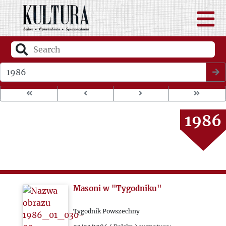
1982
1983
1984
Wybierz rok wydania
1985
1986
1987
1988
Masoni w "Tygodniku"
1989
Tygodnik Powszechny