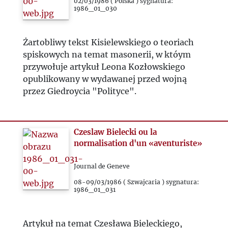
1990
02/03/1986 ( Polska ) sygnatura:
1986_01_030
1991
Żartobliwy tekst Kisielewskiego o teoriach
spiskowych na temat masonerii, w któym
1992
przywołuje artykuł Leona Kozłowskiego
opublikowany w wydawanej przed wojną
1993
przez Giedroycia "Polityce".
2000
Czeslaw Bielecki ou la
2020
normalisation d'un «aventuriste»
Journal de Geneve
2021
08-09/03/1986 ( Szwajcaria ) sygnatura:
1986_01_031
2022
Artykuł na temat Czesława Bieleckiego,