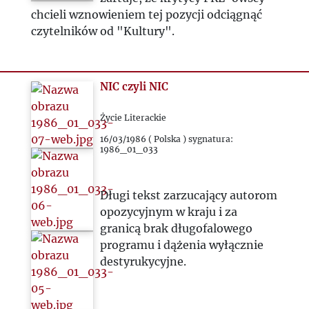
chcieli wznowieniem tej pozycji odciągnąć
czytelników od "Kultury".
NIC czyli NIC
Życie Literackie
16/03/1986 ( Polska ) sygnatura:
1986_01_033
Długi tekst zarzucający autorom
opozycyjnym w kraju i za
granicą brak długofalowego
programu i dążenia wyłącznie
destyrukycyjne.