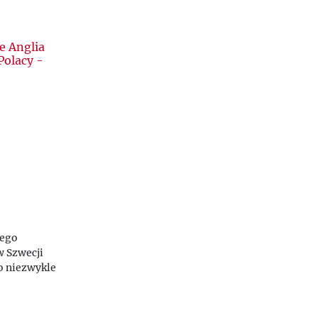
le Anglia
Polacy -
jego
 Szwecji
o niezwykle