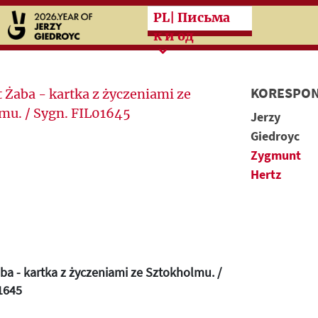
Przeskocz do treści zasad
PL
| Письма
к и од
KORESPON
Jerzy
Giedroyc
Zygmunt
Hertz
ba - kartka z życzeniami ze Sztokholmu. /
1645