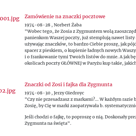
Zamówienie na znaczki pocztowe
1974-08-28 , Norbert Żaba
"Wobec tego, że Zosia z Zygmuntem wolą zaoszczęd
panienkom Waszej poczty, już stemplują nawet listy 
używając znaczków, to bardzo Ciebie proszę, jak pój
spacer z pieskiem, o kupienie ładnych nowych Wasz
i o frankowanie tymi Twoich listów do mnie. A jak b
okolicach poczty GŁÓWNEJ w Paryżu kup takie, jakic
lokalnej nie ma...".
Znaczki od Zosi i fajka dla Zygmunta
1974-08-30 , Jerzy Giedroyc
"Czy nie przesadzasz z markami?... W każdym razie 
Zosię, by Cię w marki zaopatrywała b. systematycznie 
Jeśli chodzi o fajkę, to poproszę o nią. Doskonały pre
Zygmunta na święta".