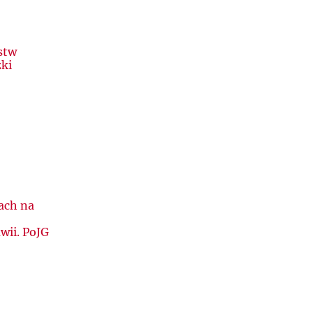
stw
żki
ach na
wii. PoJG