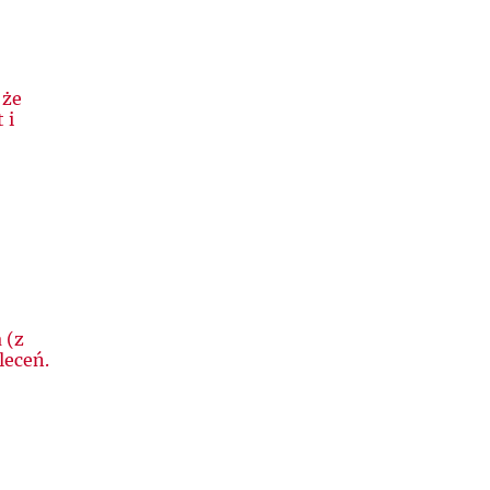
 że
 i
 (z
leceń.