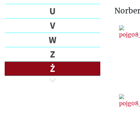
U
Norber
V
W
Z
Ż