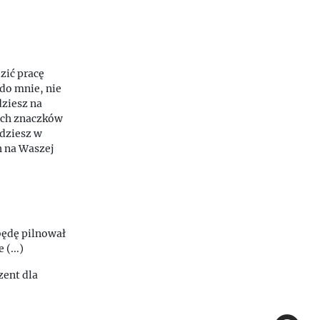
zić pracę
do mnie, nie
dziesz na
ych znaczków
ędziesz w
h na Waszej
będę pilnował
(...)
zent dla