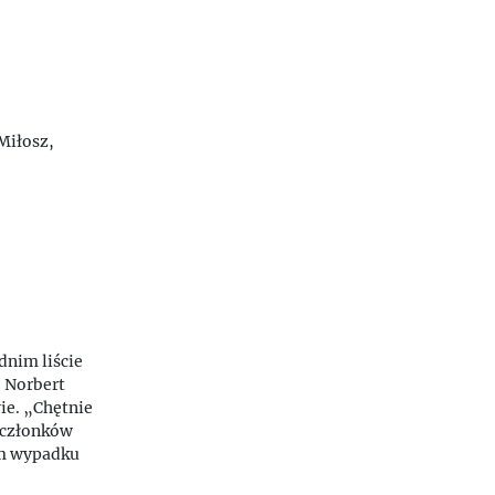
Miłosz,
dnim liście
 Norbert
ie. „Chętnie
 członków
m
wypadku