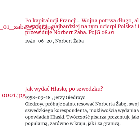
Po kapitalucji Francji... Wojna potrwa długo, a
zwycięży... najbardziej na tym ucierpi Polska i 
przewiduje Norbert Żaba. PoJG 08.01
1940-06-20 , Norbert Żaba
Jak wydać Hłaskę po szwedzku?
1958-03-18 , Jerzy Giedroyc
Giedroyc próbuje zainteresować Norberta Żabę, swo
szwedzkiego korespondenta, możliwością wydania w
opowiadań Hłaski. Twórczość pisarza prezentuje jak
popularną, zarówno w kraju, jak i za granicą.