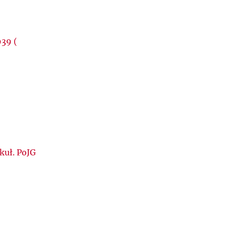
939 (
kuł. PoJG