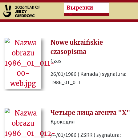
Przeskocz do treści zasad
Вырезки
Nowe ukraińskie
czasopisma
Czas
26/01/1986 ( Kanada ) sygnatura:
1986_01_011
Informacja o powstaniu pisma
"Widnowa" (Od nowa), do którego
Komitetu Redakcyjnego dołączył
Четыре лица агента "X"
m.in. Jerzy Giedroyć.
Крокодил
/--/01/1986 ( ZSRR ) sygnatura: