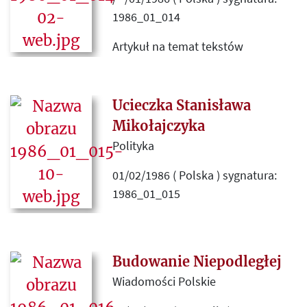
Dominik Morawski.
1986_01_014
Artykuł na temat tekstów
wspomnieniowych, które pojawiły
się w prasie krajowej po śmierci
Leopolda Tyrmanda.
Ucieczka Stanisława
Mikołajczyka
Polityka
01/02/1986 ( Polska ) sygnatura:
1986_01_015
Zestawienie wspomnień
Stanisława Mikołajczyka i relacji
sekrzetarza ambasady USA w
Budowanie Niepodległej
Polsce George'a D. Andrewsa na
Wiadomości Polskie
temat ucieczki tego pierwszego z