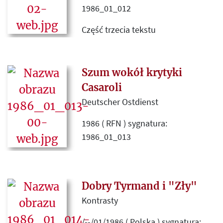
1986_01_012
Część trzecia tekstu
przedstawiającego Zdzisława
Nadjera jako agenta
amerykańskiego. Autor przypisuje
Szum wokół krytyki
Jerzemu Giedroyciowi i "Kulturze"
Casaroli
wykonywanie poleceń CIA.
Deutscher Ostdienst
1986 ( RFN ) sygnatura:
1986_01_013
Tłumaczenie artykułu
informującego o krytyce działań
Agostino Casaroli, sekretarza stanu
Dobry Tyrmand i "Zły"
Stolicy Apostolskiej, jaką na
Kontrasty
łamach "Kultury" przeprowadził
/--/01/1986 ( Polska ) sygnatura: