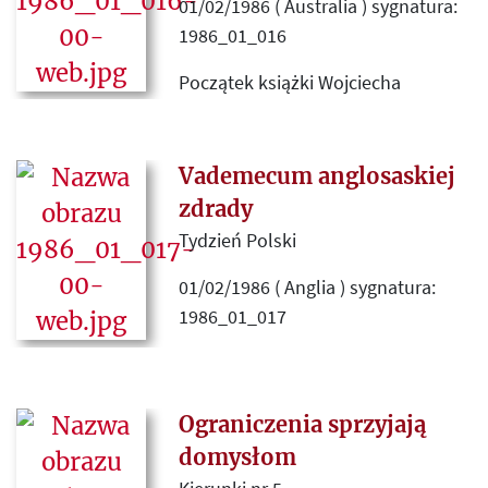
01/02/1986 ( Australia ) sygnatura:
Polski. Relacja Andrewsa
1986_01_016
zaczerpnięta z nr 74 "Zeszytów
Historycznych".
Początek książki Wojciecha
Giełżyńskiego
Budowanie
Niepodległej
, wydanej przez
Instytut Literacki.
Vademecum anglosaskiej
zdrady
Tydzień Polski
01/02/1986 ( Anglia ) sygnatura:
1986_01_017
Recenzja książki Bolesława
Wierzbińskiego
Teheran Jałta
Poczdam: Reportaż w przeszłość
,
Ograniczenia sprzyjają
której autor zaleca poszerzenie
domysłom
kolejnego wydania publikacji m.in.