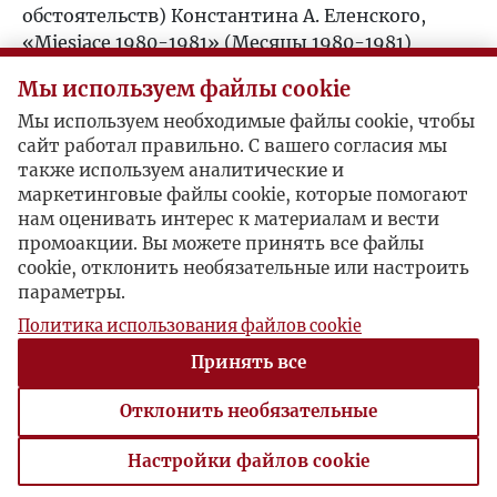
обстоятельств) Константина А. Еленского,
1988
«Miesiące 1980-1981» (Месяцы 1980-1981)
Казимежа Брандыса, «Podróż w czasie»
1989
Мы используем файлы cookie
(Путешествие во времени) Стефана
Киселевского, «Вацлав» и «Посол» – пьесы
Мы используем необходимые файлы cookie, чтобы
1990
сайт работал правильно. С вашего согласия мы
Славомира Мрожека.
также используем аналитические и
ПОЛЬША
маркетинговые файлы cookie, которые помогают
По всей стране проходят демонстрации.
1991
нам оценивать интерес к материалам и вести
Лех Валенса вышел на свободу.
промоакции. Вы можете принять все файлы
Военное положение – относительная
1992
cookie, отклонить необязательные или настроить
стабилизация.
параметры.
МИР
1993
Политика использования файлов cookie
Умирает Леонид Брежнев, его место занимает
Юрий Андропов.
Принять все
1994
Фолклендская война между Британией и
Отклонить необязательные
Аргентиной.
Военные путчи в Гватемале и Бангладеше.
1995
Настройки файлов cookie
Настройки файлов cookie