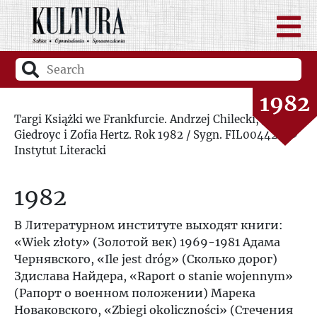
1980
1981
1982
Targi Książki we Frankfurcie. Andrzej Chilecki, Jerzy
Giedroyc i Zofia Hertz. Rok 1982 / Sygn. FIL00442 / ©
1983
Instytut Literacki
1984
1982
1985
В Литературном институте выходят книги:
«Wiek złoty» (Золотой век) 1969-1981 Адама
1986
Чернявского, «Ile jest dróg» (Сколько дорог)
Здислава Найдера, «Raport o stanie wojennym»
1987
(Рапорт о военном положении) Марека
Новаковского, «Zbiegi okoliczności» (Стечения