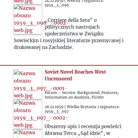
1963
24.12.1959 ( Włochy ) sygnatura:
1959_3_096
1964
„Corriere della Sera” o
politycznych nastrojach
społeczeństwa w Związku
1965
Sowieckim i rosyjskiej literaturze przemycanej i
drukowanej na Zachodzie.
1966
1967
Soviet Novel Reaches West
Uncensored
1968
Forum – Service. Background, Features,
Information an Analysis, FS/180
1969
26.12.1959 ( Wielka Brytania ) sygnatura:
1959_3_097
1970
Obszerny opis i recenzja powieści
Abrama Terca „Sąd idzie”, w