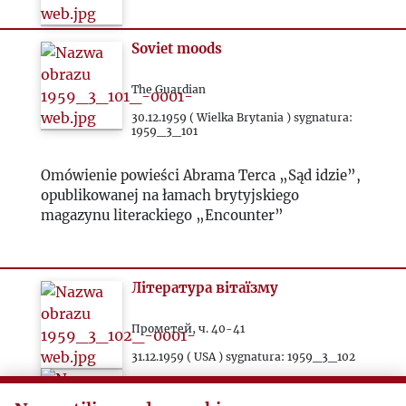
2021
Soviet moods
2022
The Guardian
30.12.1959 ( Wielka Brytania ) sygnatura:
2023
1959_3_101
2024
Omówienie powieści Abrama Terca „Sąd idzie”,
opublikowanej na łamach brytyjskiego
magazynu literackiego „Encounter”
2025
Література вітаїзму
Прометей, ч. 40-41
31.12.1959 ( USA ) sygnatura: 1959_3_102
Sprawozdanie z literackiego