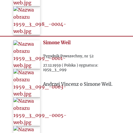
1980
1981
Simone Weil
1982
Tygodnik Powszechny, nr 52
1983
27.12.1959 ( Polska ) sygnatura:
1959_3_099
1984
Andrzej Vincenz o Simone Weil.
1985
1986
1987