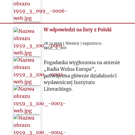
1988
1989
W odpowiedzi na listy z Polski
1990
28.12.1959 ( Niemcy ) sygnatura:
1959_3_100
1991
Pogadanka wygłoszona na antenie
„Radia Wolna Europa”,
poświęcona głównie działalności
1992
wydawniczej Instytutu
Literackiego.
1993
2000
2020