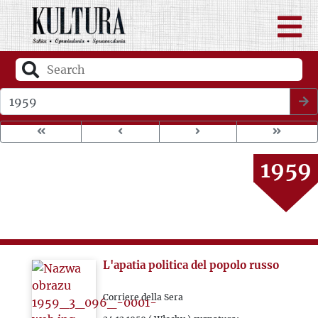
1955
1956
1957
Wybierz rok wydania
1958
1959
1960
1961
L'apatia politica del popolo russo
1962
Corriere della Sera