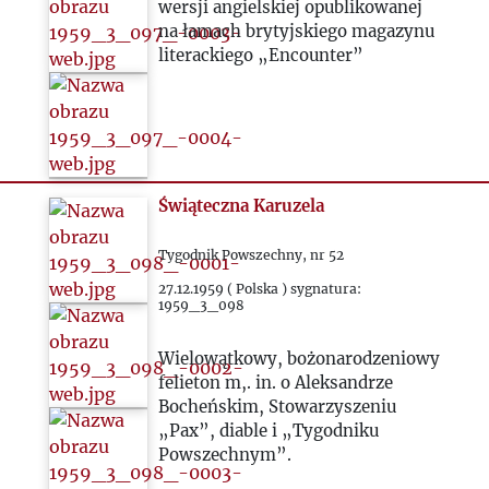
1971
wersji angielskiej opublikowanej
na łamach brytyjskiego magazynu
1972
literackiego „Encounter”
1973
1974
Świąteczna Karuzela
1975
Tygodnik Powszechny, nr 52
27.12.1959 ( Polska ) sygnatura:
1976
1959_3_098
1977
Wielowątkowy, bożonarodzeniowy
felieton m,. in. o Aleksandrze
Bocheńskim, Stowarzyszeniu
1978
„Pax”, diable i „Tygodniku
Powszechnym”.
1979