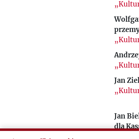
„Kultur
Wolfga
przemy
„Kultur
Andrzej
„Kultur
Jan Zie
„Kultur
Jan Bie
dla Ka
„Dzienn