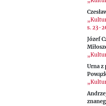
„Kultur
Czesław
„Kultur
s. 23-2
Józef C
Miłosz
„Kultur
Urna z
Powąz
„Kultur
Andrze
znanego