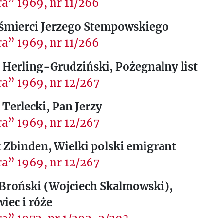
a” 1969, nr 11/266
 śmierci Jerzego Stempowskiego
a” 1969, nr 11/266
 Herling-Grudziński, Pożegnalny list
a” 1969, nr 12/267
Terlecki, Pan Jerzy
a” 1969, nr 12/267
 Zbinden, Wielki polski emigrant
a” 1969, nr 12/267
 Broński (Wojciech Skalmowski),
iec i róże