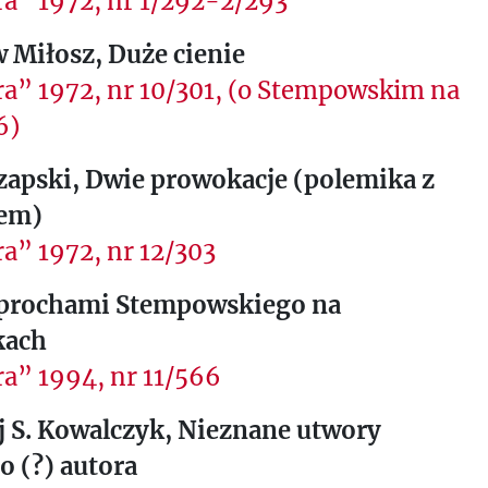
a” 1972, nr 1/292-2/293
 Miłosz, Duże cienie
a” 1972, nr 10/301, (o Stempowskim na
6)
zapski, Dwie prowokacje (polemika z
em)
a” 1972, nr 12/303
 prochami Stempowskiego na
kach
a” 1994, nr 11/566
j S. Kowalczyk, Nieznane utwory
 (?) autora