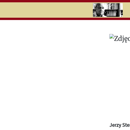
RU
UK
Search
Jerzy Ste