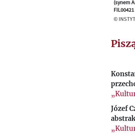
(synem An
FIL00421
© INSTYT
Pisz
Konstan
przech
„Kultur
Józef C
abstrak
„Kultur