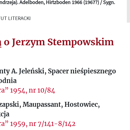
drzeja). Adelboden, Hirtzboden 1966 (1967?) / Sygn.
UT LITERACKI
ą o Jerzym Stempowskim
ty A. Jeleński, Spacer nieśpiesznego
odnia
a” 1954, nr 10/84
zapski, Maupassant, Hostowiec,
cja
a” 1959, nr 7/141-8/142