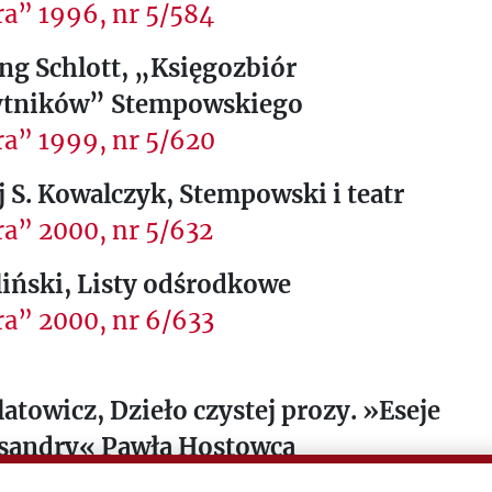
a” 1996, nr 5/584
ng Schlott, „Księgozbiór
tników” Stempowskiego
a” 1999, nr 5/620
 S. Kowalczyk, Stempowski i teatr
a” 2000, nr 5/632
liński, Listy odśrodkowe
a” 2000, nr 6/633
latowicz, Dzieło czystej prozy. »Eseje
ssandry« Pawła Hostowca
ik Polski” (Londyn), 13 XII 1961