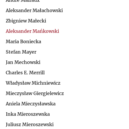
André Malraux
Ł
Aleksander Małachowski
J
Zbigniew Małecki
M
K
Aleksander Mańkowski
N
Maria Boniecka
L
Stefan Mayer
O
Ł
Jan Mechowski
P
Charles E. Merrill
M
Władysław Michniewicz
Q
N
Mieczysław Giergielewicz
R
Aniela Mieczysławska
O
Inka Mieroszewska
S
P
Juliusz Mieroszewski