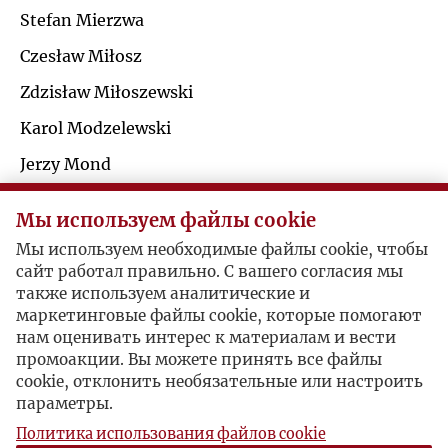
Ś
Stefan Mierzwa
R
Czesław Miłosz
T
S
Zdzisław Miłoszewski
U
Karol Modzelewski
Ś
Jerzy Mond
V
T
Dominik Morawski
Мы используем файлы cookie
W
Danuta Mostwin
Мы используем необходимые файлы cookie, чтобы
U
Sławomir Mrożek
сайт работал правильно. С вашего согласия мы
Z
также используем аналитические и
Anatol Mühlstein
V
маркетинговые файлы cookie, которые помогают
нам оценивать интерес к материалам и вести
Ż
промоакции. Вы можете принять все файлы
Jerzy Giedroyc / Aleksander Mańkowski
W
cookie, отклонить необязательные или настроить
параметры.
Z
Политика использования файлов cookie
Trudna współpraca