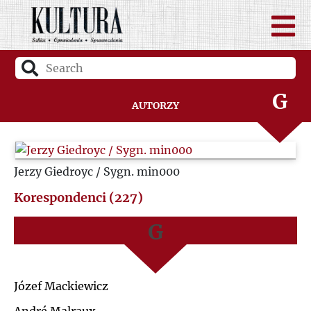
D
A
F
B
G
Autorzy
C
H
D
Jerzy Giedroyc / Sygn. min000
I
F
Korespondenci (227)
J
G
K
H
Józef Mackiewicz
L
I