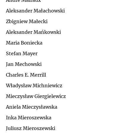
André Malraux
Ł
Aleksander Małachowski
J
Zbigniew Małecki
M
K
Aleksander Mańkowski
N
Maria Boniecka
L
Stefan Mayer
O
Ł
Jan Mechowski
P
Charles E. Merrill
M
Władysław Michniewicz
Q
N
Mieczysław Giergielewicz
R
Aniela Mieczysławska
O
Inka Mieroszewska
S
P
Juliusz Mieroszewski