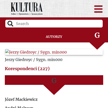
D
A
F
B
G
Autorzy
C
H
D
Jerzy Giedroyc / Sygn. min000
I
F
Korespondenci (227)
J
G
K
H
Józef Mackiewicz
L
I