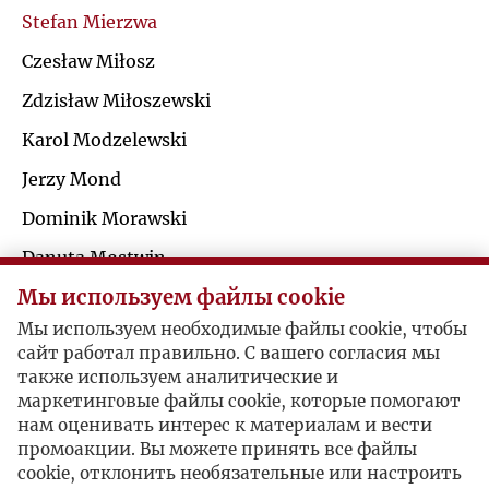
Ś
Stefan Mierzwa
R
Czesław Miłosz
T
S
Zdzisław Miłoszewski
U
Karol Modzelewski
Ś
Jerzy Mond
V
T
Dominik Morawski
W
Danuta Mostwin
U
Мы используем файлы cookie
Sławomir Mrożek
Z
Мы используем необходимые файлы cookie, чтобы
Anatol Mühlstein
V
сайт работал правильно. С вашего согласия мы
Ż
также используем аналитические и
Jerzy Giedroyc / Stefan Mierzwa
W
маркетинговые файлы cookie, которые помогают
нам оценивать интерес к материалам и вести
промоакции. Вы можете принять все файлы
Z
cookie, отклонить необязательные или настроить
Promocja "Pamiętników" Witosa