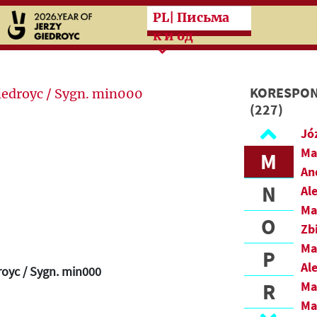
Przeskocz do treści zasad
PL
| Письма
J
к и од
K
L
KORESPON
(227)
Ł
Jó
Ma
M
An
N
Al
Ma
O
Zb
Ma
P
Al
royc / Sygn. min000
R
Ma
Ma