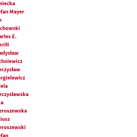
niecka
efan Mayer
n
chowski
arles E.
rill
adysław
chniewicz
eczysław
ergielewicz
iela
eczysławska
ka
eroszewska
liusz
eroszewski
efan