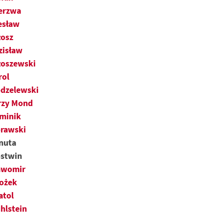
erzwa
esław
łosz
zisław
łoszewski
rol
dzelewski
rzy Mond
minik
rawski
nuta
stwin
awomir
ożek
atol
hlstein