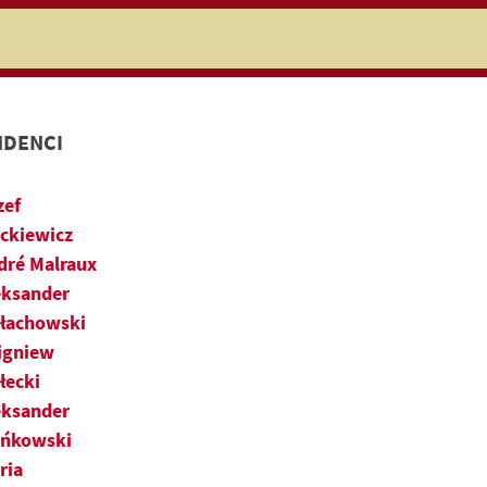
niczej
DENCI
zef
ckiewicz
dré Malraux
eksander
łachowski
igniew
łecki
eksander
ńkowski
ria