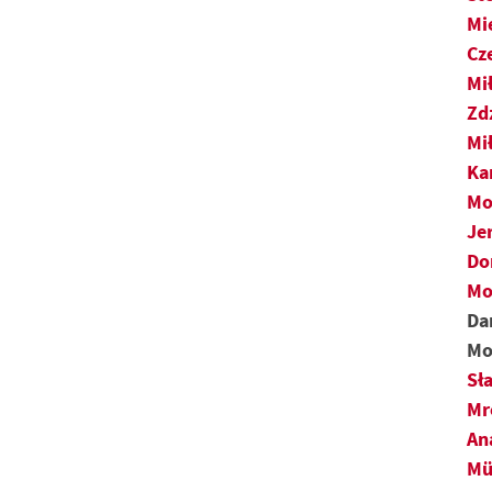
Mi
Cz
Mi
Zd
Mi
Ka
Mo
Je
Do
Mo
Da
Mo
Sł
Mr
An
Mü