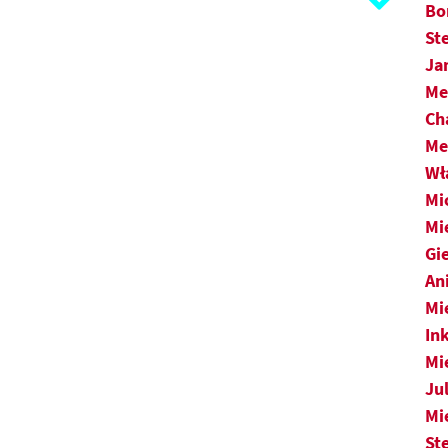
S
Bo
St
Ś
Ja
Me
T
Ch
U
Mer
Wł
V
Mi
Mi
W
Gi
Z
An
Mi
Ż
In
Mi
Ju
Mi
St