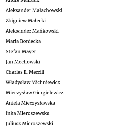
André Malraux
Ł
Aleksander Małachowski
J
Zbigniew Małecki
M
K
Aleksander Mańkowski
N
Maria Boniecka
L
Stefan Mayer
O
Ł
Jan Mechowski
P
Charles E. Merrill
M
Władysław Michniewicz
Q
N
Mieczysław Giergielewicz
R
Aniela Mieczysławska
O
Inka Mieroszewska
S
P
Juliusz Mieroszewski