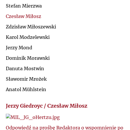
Ś
Stefan Mierzwa
R
Czesław Miłosz
T
S
Zdzisław Miłoszewski
U
Karol Modzelewski
Ś
Jerzy Mond
V
T
Dominik Morawski
W
Danuta Mostwin
U
Sławomir Mrożek
Z
Anatol Mühlstein
V
Ż
Jerzy Giedroyc / Czesław Miłosz
W
Z
Odpowiedź na prośbę Redaktora o wspomnienie po