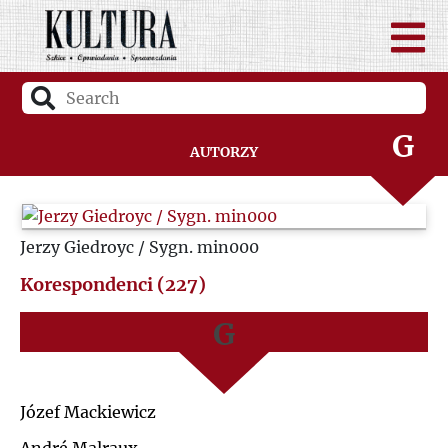
D
A
F
B
G
Autorzy
C
H
D
Jerzy Giedroyc / Sygn. min000
I
F
Korespondenci (227)
J
G
K
H
Józef Mackiewicz
L
I