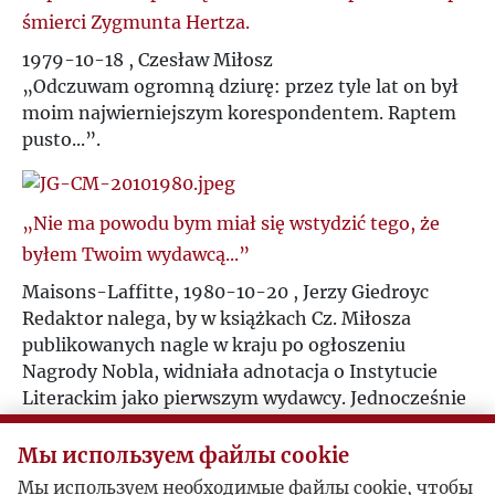
śmierci Zygmunta Hertza.
Ż
1979-10-18 , Czesław Miłosz
„Odczuwam ogromną dziurę: przez tyle lat on był
moim najwierniejszym korespondentem. Raptem
pusto...”.
„Nie ma powodu bym miał się wstydzić tego, że
byłem Twoim wydawcą...”
Maisons-Laffitte, 1980-10-20 , Jerzy Giedroyc
Redaktor nalega, by w książkach Cz. Miłosza
publikowanych nagle w kraju po ogłoszeniu
Nagrody Nobla, widniała adnotacja o Instytucie
Literackim jako pierwszym wydawcy. Jednocześnie
J. Giedroyc podsuwa listę gości do zaproszenia na
uroczystość w Sztokholmie – intelektualistów,
Мы используем файлы cookie
którzy nie mogą wyjechać od dłuższego czasu za
Мы используем необходимые файлы cookie, чтобы