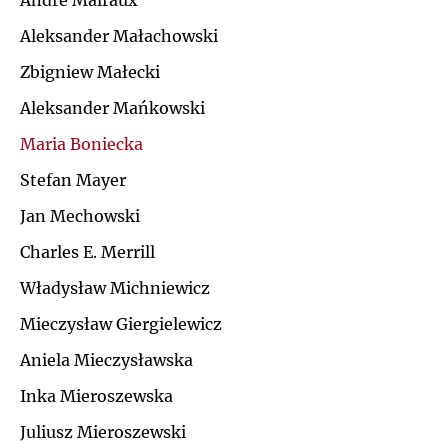
André Malraux
Ł
Aleksander Małachowski
J
Zbigniew Małecki
M
K
Aleksander Mańkowski
N
Maria Boniecka
L
Stefan Mayer
O
Ł
Jan Mechowski
P
Charles E. Merrill
M
Władysław Michniewicz
Q
N
Mieczysław Giergielewicz
R
Aniela Mieczysławska
O
Inka Mieroszewska
S
P
Juliusz Mieroszewski