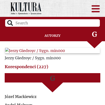
D
A
F
B
G
Autorzy
C
H
D
Jerzy Giedroyc / Sygn. min000
I
F
Korespondenci (227)
J
G
K
H
Józef Mackiewicz
L
I