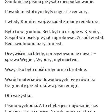
Zamknięcie pisma przyszło niespodziewanie.
Powodem istotnym były sugestie cenzury.
I wtedy Komitet woj. żaządał zmiany redaktora.
Było to w grudniu. Red. był na urlopie w Krynicy.
Zespół wniosek przyjął i aprobował. Zespół został.
Red. zwolniono natychmiast.
Oczywiście za błędy, sprecyzowano je nawet –
sprawa Węgier, Wybory, mętniactwo.
Wszystko było dość ordynarne i brutalne.
Wsród materiałów dowodowych były również
fragmenty przedruków z pism emigr.
Ot i wszystko.
Pismo wychodzi. A to chyba jest najważniejsze.
Ludzie są tacy i owacy. A problemy mają to do