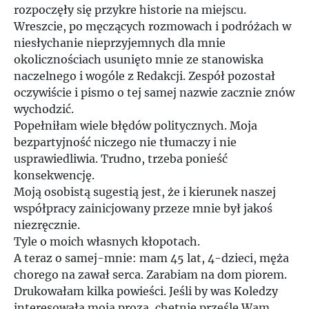
rozpoczęły się przykre historie na miejscu.
Wreszcie, po męczących rozmowach i podróżach w
niesłychanie nieprzyjemnych dla mnie
okolicznościach usunięto mnie ze stanowiska
naczelnego i wogóle z Redakcji. Zespół pozostał
oczywiście i pismo o tej samej nazwie zacznie znów
wychodzić.
Popełniłam wiele błędów politycznych. Moja
bezpartyjność niczego nie tłumaczy i nie
usprawiedliwia. Trudno, trzeba ponieść
konsekwencję.
Moją osobistą sugestią jest, że i kierunek naszej
współpracy zainicjowany przeze mnie był jakoś
niezręcznie.
Tyle o moich własnych kłopotach.
A teraz o samej-mnie: mam 45 lat, 4-dzieci, męża
chorego na zawał serca. Zarabiam na dom piorem.
Drukowałam kilka powieści. Jeśli by was Koledzy
interesowała moja proza, chętnie prześlę Wam,