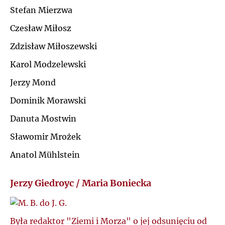
Ś
Stefan Mierzwa
R
Czesław Miłosz
T
S
Zdzisław Miłoszewski
U
Karol Modzelewski
Ś
Jerzy Mond
V
T
Dominik Morawski
W
Danuta Mostwin
U
Sławomir Mrożek
Z
Anatol Mühlstein
V
Ż
Jerzy Giedroyc / Maria Boniecka
W
Z
Była redaktor "Ziemi i Morza" o jej odsunięciu od