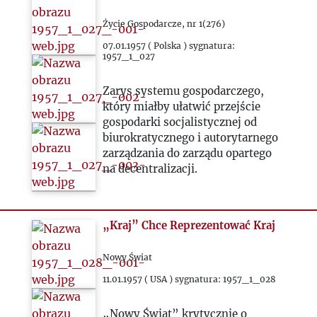
1986
Życie Gospodarcze, nr 1(276)
07.01.1957 ( Polska ) sygnatura:
1957_1_027
1987
Zarys systemu gospodarczego,
1988
który miałby ułatwić przejście
gospodarki socjalistycznej od
biurokratycznego i autorytarnego
1989
zarządzania do zarządu opartego
na decentralizacji.
1990
1991
„Kraj” Chce Reprezentować Kraj
1992
Nowy Świat
11.01.1957 ( USA ) sygnatura: 1957_1_028
1993
„Nowy Świat” krytycznie o