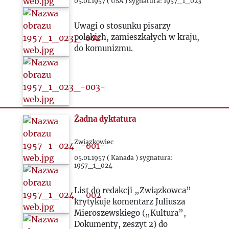
1961
05.01.1957 ( USA ) sygnatura: 1957_1_023
Uwagi o stosunku pisarzy
1962
polskich, zamieszkałych w kraju,
do komunizmu.
1963
1964
1965
Żadna dyktatura
1966
Związkowiec
05.01.1957 ( Kanada ) sygnatura:
1957_1_024
1967
List do redakcji „Związkowca”
1968
krytykuje komentarz Juliusza
Mieroszewskiego („Kultura”,
Dokumenty, zeszyt 2) do