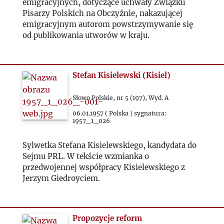
emigracyjnych, dotyczące uchwały Związku
Pisarzy Polskich na Obczyźnie, nakazującej
1978
emigracyjnym autorom powstrzymywanie się
od publikowania utworów w kraju.
1979
Stefan Kisielewski (Kisiel)
1980
Słowo Polskie, nr 5 (197), Wyd. A
1981
06.01.1957 ( Polska ) sygnatura:
1957_1_026
1982
Sylwetka Stefana Kisielewskiego, kandydata do
Sejmu PRL. W tekście wzmianka o
1983
przedwojennej współpracy Kisielewskiego z
Jerzym Giedroyciem.
1984
1985
Propozycje reform