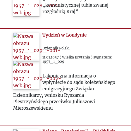
„komunistycznej tubie zwanej
2000
rozgłośnią Kraj”
2020
Tydzień w Londynie
2021
Dziennik Polski
2022
11.01.1957 ( Wielka Brytania ) sygnatura:
1957_1_029
2023
Lakoniczna informacja o
wpłyniecie do sądu koleżeńskiego
2024
emigracyjnego Związku
Dziennikarzy, wniosku Ryszarda
Piestrzyńskiego przeciwko Juliuszowi
2025
Mieroszewskiemu