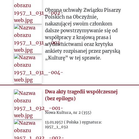
Obrona uchwały Związku Pisarzy
Polskich na Obczyźnie,
nakazującej swoim członkom
dalsze powstrzymywanie się od
współpracy z krajową prasa i
wydawnictwami oraz krytyka
ankiety rozpisanej przez paryską
„Kulturę” w tej sprawie.
Dwa akty tragedii współczesnej
(bez epilogu)
Nowa Kultura, nr 2 (355)
13.01.1957 ( Polska ) sygnatura:
1957_1_032