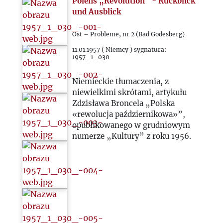
Polens „Revolution” - Rückblick
und Ausblick
Ost – Probleme, nr 2 (Bad Godesberg)
11.01.1957 ( Niemcy ) sygnatura:
1957_1_030
Niemieckie tłumaczenia, z
niewielkimi skrótami, artykułu
Zdzisława Broncela „Polska
«rewolucja październikowa»”,
opublikowanego w grudniowym
numerze „Kultury” z roku 1956.