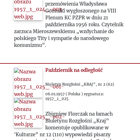
1969
przemówienia Władysława
Gomułki wygłoszonego na VIII
1970
Plenum KC PZPR w dniu 21
października 1956 roku. Czytelnik
zarzuca Mieroszewskiemu „wzdychanie do
1971
polskiego Tity i sympatie do narodowego
komunizmu”.
1972
1973
Październik na odległość
1974
Biuletyn Rozgłośni „KRAJ”, nr 2 (62)
06.01.1957 ( Polska ) sygnatura:
1957_1_025
1975
Zbigniew Florczak na łamach
1976
Biuletynu Rozgłośni „Kraj”
komentuje opublikowane w
'Kulturze” nr 12 (110) wypowiedzi pisarzy
1977