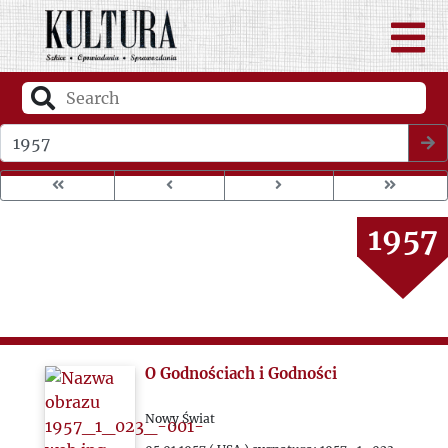
1953
1954
1955
Wybierz rok wydania
1956
1957
1958
1959
O Godnościach i Godności
1960
Nowy Świat