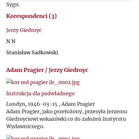
Sygn.
U
Korespondenci (3)
V
Jerzy Giedroyc
W
N N
Stanisław Sadkowski
Z
Adam Pragier / Jerzy Giedroyc
Ż
Instrukcja dla podwładnego
Londyn, 1946-03-15 , Adam Pragier
Adam Pragier, jako przełożony, przesyła Jerzemu
Giedroyciowi wskazówki co do założeń Instytutu
Wydawniczego.