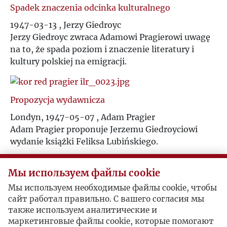
Spadek znaczenia odcinka kulturalnego
1947-03-13 , Jerzy Giedroyc
Jerzy Giedroyc zwraca Adamowi Pragierowi uwagę
na to, że spada poziom i znaczenie literatury i
kultury polskiej na emigracji.
Propozycja wydawnicza
Londyn, 1947-05-07 , Adam Pragier
Adam Pragier proponuje Jerzemu Giedroyciowi
wydanie książki Feliksa Lubińskiego.
Мы используем файлы cookie
Odzyskanie rękopisu
Мы используем необходимые файлы cookie, чтобы
Londyn, 1947-05-20 , Adam Pragier
сайт работал правильно. С вашего согласия мы
Adam Pragier pisze do Jerzego Giedroycia z prośbą
также используем аналитические и
o odesłanie rękopisu "wyjątków z diariusza św.
маркетинговые файлы cookie, которые помогают