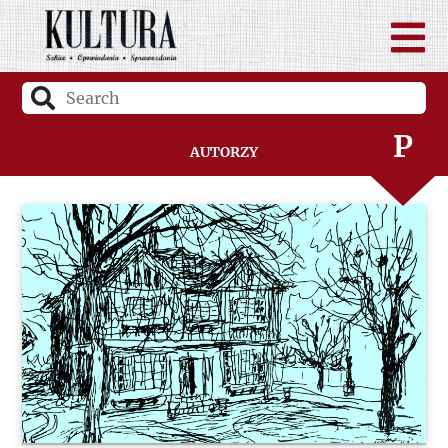
N
O
P
Autorzy
Q
R
S
Ś
T