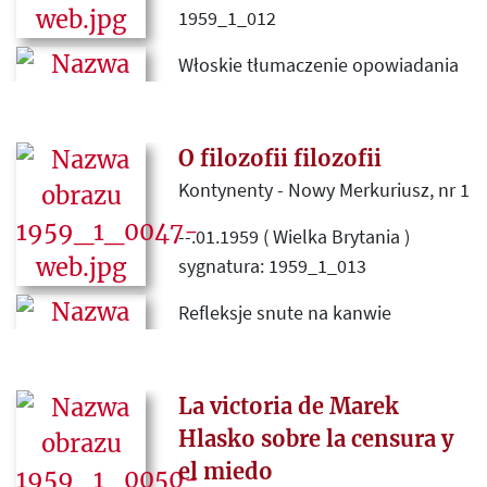
1959_1_012
Włoskie tłumaczenie opowiadania
Gustawa Herlinga-Grudzińskiego
„Wieża”.
O filozofii filozofii
Kontynenty - Nowy Merkuriusz, nr 1
--.01.1959 ( Wielka Brytania )
sygnatura: 1959_1_013
Refleksje snute na kanwie
opublikowanego w „Kulturze” nr
10 (132) artykułu José Ferratera
Mory „Filozofia i współczesne
La victoria de Marek
społeczeństwo”.
Hlasko sobre la censura y
el miedo