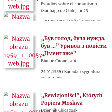
Estudios sobre el comunismo
(Santiago de Chile), nr 23
--.01-03.1959 ( Chile ) sygnatura:
1959_1_014
„Був голод, була нужда,
Obszerny szkic o pisarstwie Marka
Hłaski, zagranicznej i krajowej
був ...” Уривок з повісти
recepcji jego twórczości osadzonej
„Цментаже”
na tle powojennej literatury
Вільне Слово, ч. 4
polskiej.
24.01.1959 ( Kanada ) sygnatura:
1959_1_015
Fragment powieści Marka Hłaski
„Rewizjoniści”, Których
„Cmentarze” w ukraińskim
tłumaczeniu
Popiera Moskwa
Dziennik Chicagoski