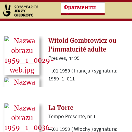
Przeskocz do treści zasad
Фрагменти
Witold Gombrowicz ou
l'immaturité adulte
Preuves, nr 95
--.01.1959 ( Francja ) sygnatura:
1959_1_011
Szkic o twórczości Witolda
Gombrowicza uzupełniony
fragmentem jego „Dziennika” w
La Torre
przekładzie Suzanne Arlet.
Tempo Presente, nr 1
--.01.1959 ( Włochy ) sygnatura: