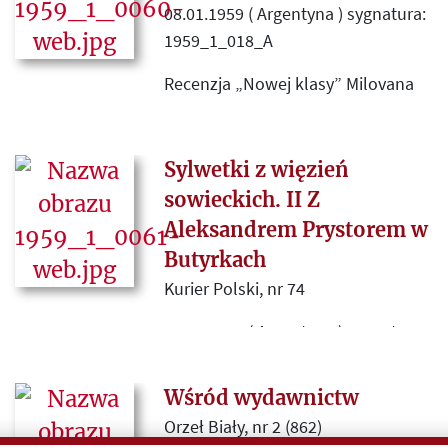
08.01.1959 ( Argentyna ) sygnatura:
1959_1_018_A
Recenzja „Nowej klasy” Milovana
Dżilasa, poddającej krytyce system
rządów w komunistycznej
Jugosławii.
Sylwetki z więzień
sowieckich. II Z
Aleksandrem Prystorem w
Butyrkach
Kurier Polski, nr 74
08.01.1959 ( Argentyna ) sygnatura:
1959_1_018_B
Wśród wydawnictw
Więzienne wspominania Jerzego
Orzeł Biały, nr 2 (862)
Pomiana, który w Moskwie, w roku