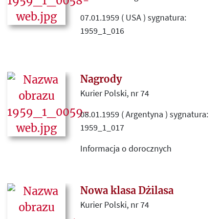
07.01.1959 ( USA ) sygnatura:
1959_1_016
Przedruk z „Kultury” nr 12 (134).
Nagrody
Kurier Polski, nr 74
08.01.1959 ( Argentyna ) sygnatura:
1959_1_017
Informacja o dorocznych
nagrodach przyznawanych przez
organizacje emigracyjne.
Nowa klasa Dżilasa
Kurier Polski, nr 74